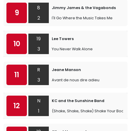
8
Jimmy James & the Vagabonds
9
2
I'll Go Where the Music Takes Me
19
Lee Towers
10
3
You Never Walk Alone
R
Jeane Manson
11
3
Avant de nous dire adieu
N
KC and the Sunshine Band
12
1
(Shake, Shake, Shake) Shake Your Booty