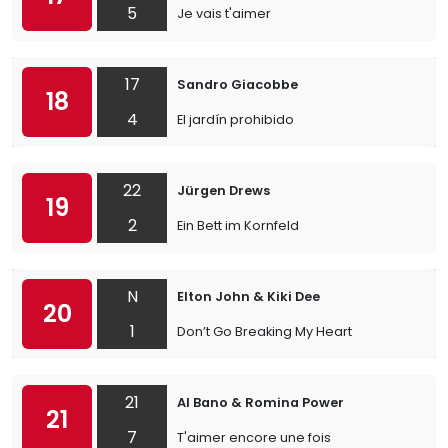
5
Je vais t'aimer
17
Sandro Giacobbe
18
4
El jardín prohibido
22
Jürgen Drews
19
2
Ein Bett im Kornfeld
N
Elton John & Kiki Dee
20
1
Don’t Go Breaking My Heart
21
Al Bano & Romina Power
21
7
T'aimer encore une fois