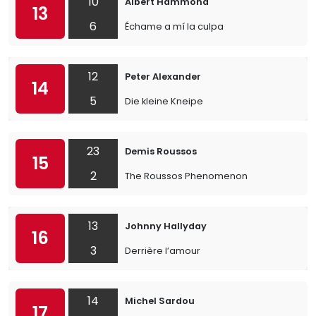
10
Albert Hammond
13
6
Échame a mí la culpa
12
Peter Alexander
14
5
Die kleine Kneipe
23
Demis Roussos
15
2
The Roussos Phenomenon
13
Johnny Hallyday
16
3
Derrière l’amour
14
Michel Sardou
17