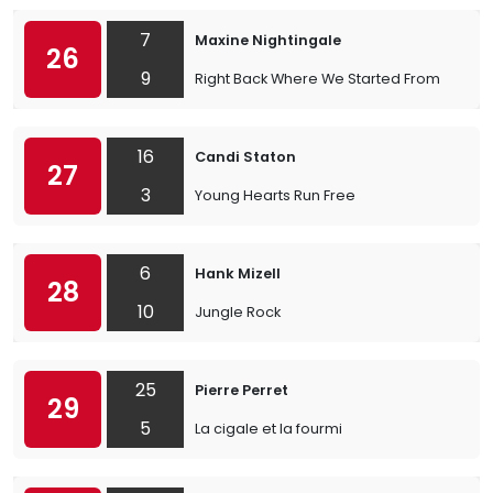
7
Maxine Nightingale
26
9
Right Back Where We Started From
16
Candi Staton
27
3
Young Hearts Run Free
6
Hank Mizell
28
10
Jungle Rock
25
Pierre Perret
29
5
La cigale et la fourmi