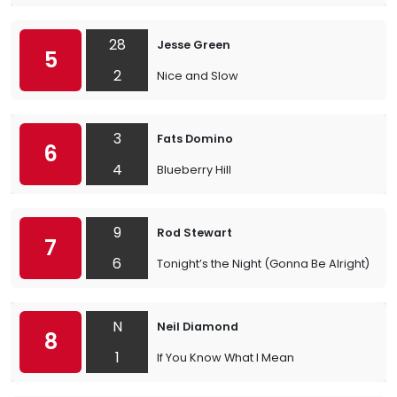
28
Jesse Green
5
2
Nice and Slow
3
Fats Domino
6
4
Blueberry Hill
9
Rod Stewart
7
6
Tonight’s the Night (Gonna Be Alright)
N
Neil Diamond
8
1
If You Know What I Mean