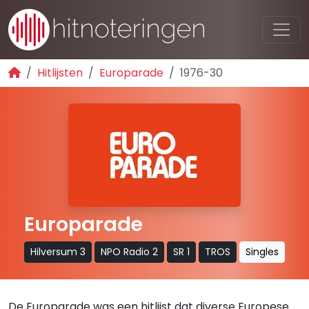
Hitlijsten
Europarade
1976-30
Europarade
Hilversum 3
NPO Radio 2
SR 1
TROS
Singles
De Europarade was een hitlijst dat diverse Europese