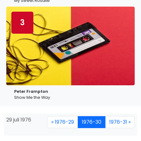
My Sweet Rosalie
3
Peter Frampton
Show Me the Way
29 juli 1976
« 1976-29
1976-30
1976-31 »