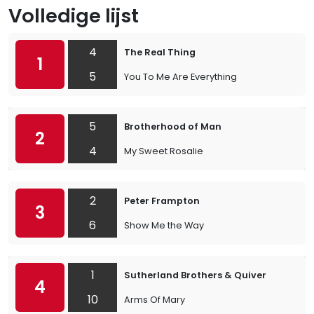
Volledige lijst
4
The Real Thing
1
5
You To Me Are Everything
5
Brotherhood of Man
2
4
My Sweet Rosalie
2
Peter Frampton
3
6
Show Me the Way
1
Sutherland Brothers & Quiver
4
10
Arms Of Mary