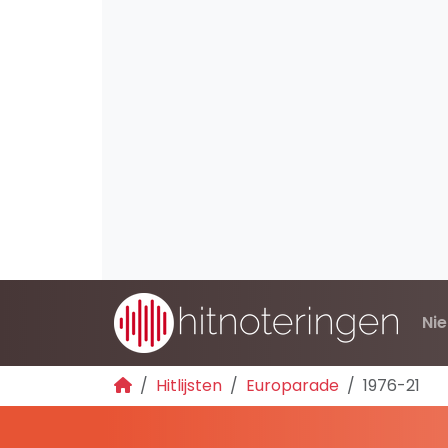
Ni
Hitlijsten
Europarade
1976-21