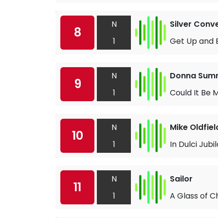
N
Silver Conv
8
1
Get Up and 
N
Donna Sum
9
1
Could It Be 
N
Mike Oldfiel
10
1
In Dulci Jubil
N
Sailor
11
1
A Glass of