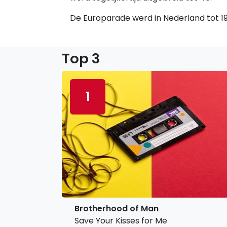
De Europarade werd in Nederland tot 198
Top 3
1
Brotherhood of Man
Save Your Kisses for Me