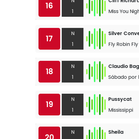
N
Cliff Richar
16
1
Miss You Nig
N
Silver Conv
17
1
Fly Robin Fly
N
Claudio Bag
18
1
Sábado por 
N
Pussycat
19
1
Mississippi
N
Sheila
20