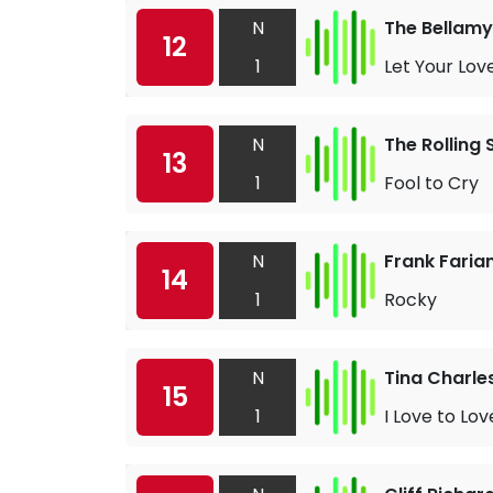
N
The Bellamy
12
1
Let Your Lov
N
The Rolling
13
1
Fool to Cry
N
Frank Faria
14
1
Rocky
N
Tina Charle
15
1
I Love to Lov