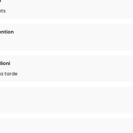
d
hts
ention
lioni
la tarde