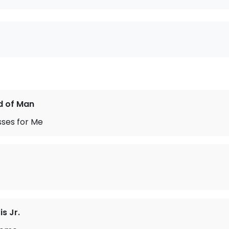
d of Man
sses for Me
s Jr.