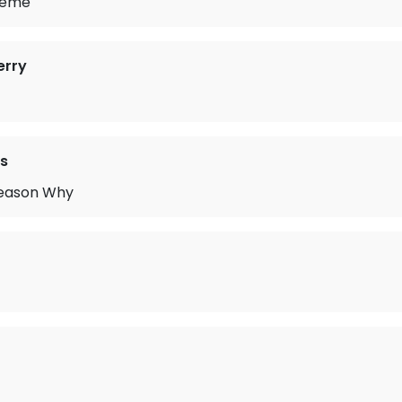
heme
erry
s
Reason Why