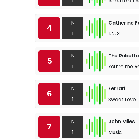
1
Baretta’s T
N
Catherine F
4
1
1, 2, 3
N
The Rubette
5
1
You’re the 
N
Ferrari
6
1
Sweet Love
N
John Miles
7
1
Music