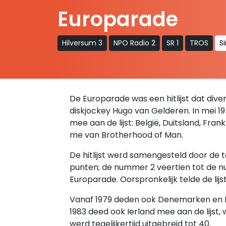
Europarade
Hilversum 3
NPO Radio 2
SR 1
TROS
S
De Europarade was een hitlijst dat diver
diskjockey Hugo van Gelderen. In mei 19
mee aan de lijst: België, Duitsland, Fran
me van Brotherhood of Man.
De hitlijst werd samengesteld door de
punten; de nummer 2 veertien tot de nu
Europarade. Oorspronkelijk telde de lijst 
Vanaf 1979 deden ook Denemarken en It
1983 deed ook Ierland mee aan de lijst,
werd tegelijkertijd uitgebreid tot 40.