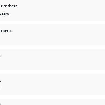
 Brothers
e Flow
 Stones
n
s
e