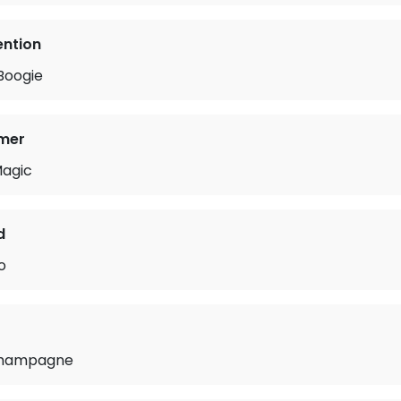
ention
Boogie
mer
Magic
d
o
 Champagne