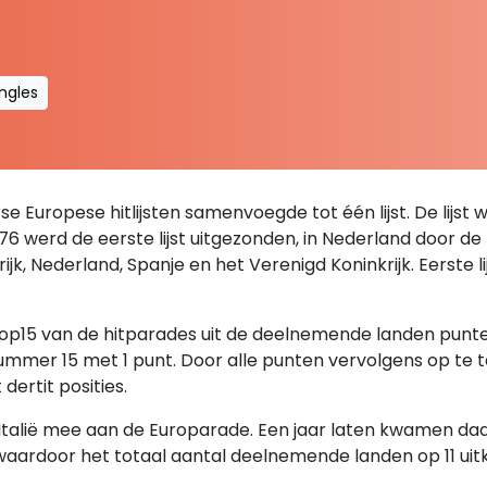
ingles
se Europese hitlijsten samenvoegde tot één lijst. De lijst 
76 werd de eerste lijst uitgezonden, in Nederland door d
krijk, Nederland, Spanje en het Verenigd Koninkrijk. Eerste
 top15 van de hitparades uit de deelnemende landen pun
mmer 15 met 1 punt. Door alle punten vervolgens op te t
dertit posities.
alië mee aan de Europarade. Een jaar laten kwamen daar 
 waardoor het totaal aantal deelnemende landen op 11 uit