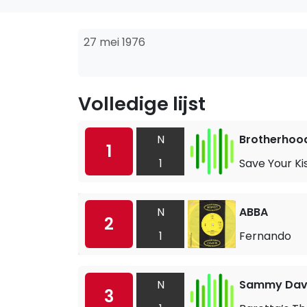
27 mei 1976
Volledige lijst
N
Brotherhoo
1
1
Save Your Ki
N
ABBA
2
1
Fernando
N
Sammy Davi
3