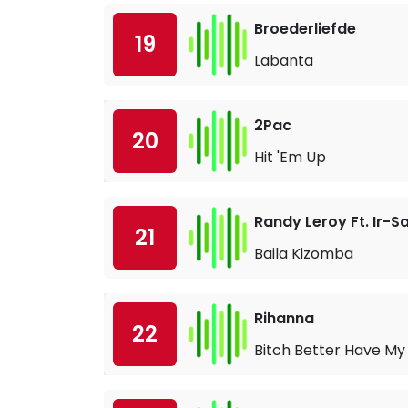
Broederliefde
19
Labanta
2Pac
20
Hit 'Em Up
Randy Leroy Ft. Ir-Sa
21
Baila Kizomba
Rihanna
22
Bitch Better Have M