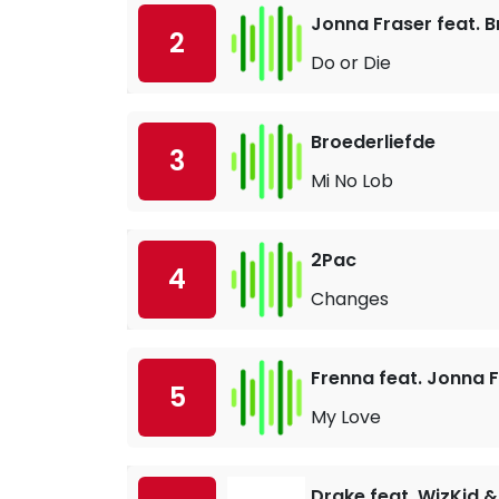
Jonna Fraser feat. B
2
Do or Die
Broederliefde
3
Mi No Lob
2Pac
4
Changes
Frenna feat. Jonna 
5
My Love
Drake feat. WizKid &