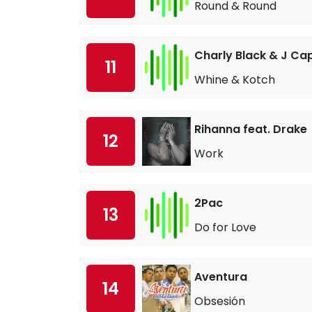
Round & Round
Charly Black & J Cap
11
Whine & Kotch
Rihanna feat. Drake
12
Work
2Pac
13
Do for Love
Aventura
14
Obsesión