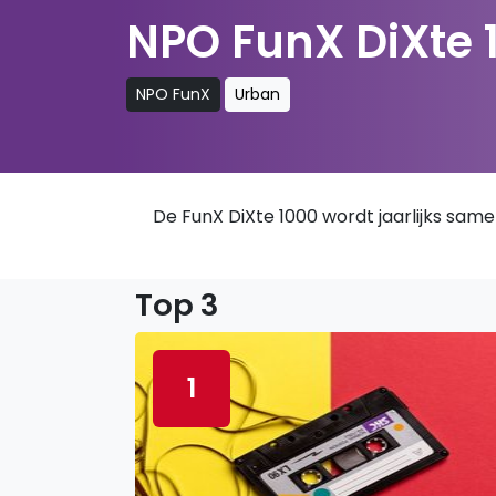
NPO FunX DiXte 
NPO FunX
Urban
De FunX DiXte 1000 wordt jaarlijks same
Top 3
1