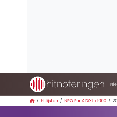
Ni
Hitlijsten
NPO FunX DiXte 1000
20