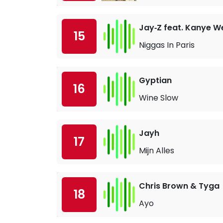
Jay‐Z feat. Kanye W
15
Niggas In Paris
Gyptian
16
Wine Slow
Jayh
17
Mijn Alles
Chris Brown & Tyga
18
Ayo