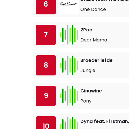
6
One Dance
2Pac
7
Dear Mama
Broederliefde
8
Jungle
Ginuwine
9
Pony
Dyna feat. F1rstman, 
10