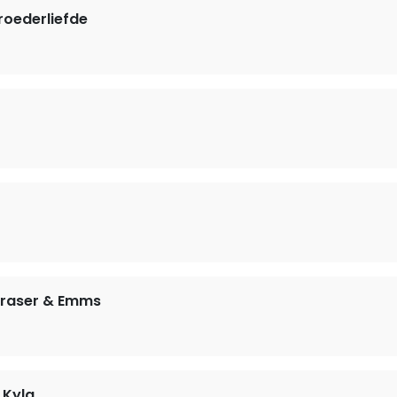
roederliefde
Fraser & Emms
 Kyla