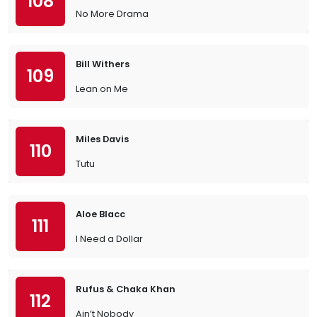
108
No More Drama
Bill Withers
109
Lean on Me
Miles Davis
110
Tutu
Aloe Blacc
111
I Need a Dollar
Rufus & Chaka Khan
112
Ain’t Nobody