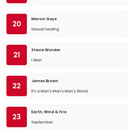
Marvin Gaye
20
Sexual healing
Stevie Wonder
21
I Wish
James Brown
22
It's a Man's Man's Man's World
Earth, Wind & Fire
23
September