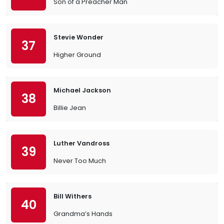
Son of a Preacher Man
Stevie Wonder
37
Higher Ground
Michael Jackson
38
Billie Jean
Luther Vandross
39
Never Too Much
Bill Withers
40
Grandma’s Hands