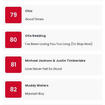
Chic
79
Good Times
Otis Redding
80
I've Been Loving You Too Long (To Stop Now)
Michael Jackson & Justin Timberlake
81
Love Never Felt So Good
Muddy Waters
82
Mannish Boy