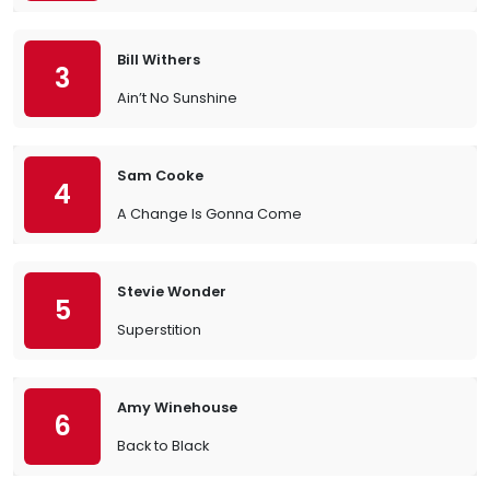
Bill Withers
3
Ain’t No Sunshine
Sam Cooke
4
A Change Is Gonna Come
Stevie Wonder
5
Superstition
Amy Winehouse
6
Back to Black