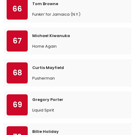
Tom Browne
66
Funkin’ for Jamaica (N.Y.)
Michael Kiwanuka
67
Home Again
Curtis Mayfield
68
Pusherman
Gregory Porter
69
Liquid Spirit
Billie Holiday