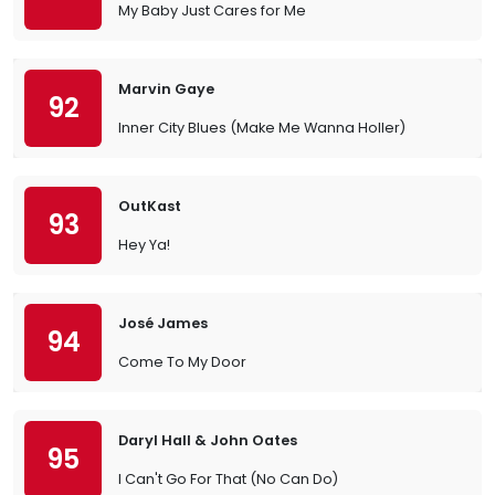
My Baby Just Cares for Me
Marvin Gaye
92
Inner City Blues (Make Me Wanna Holler)
OutKast
93
Hey Ya!
José James
94
Come To My Door
Daryl Hall & John Oates
95
I Can't Go For That (No Can Do)