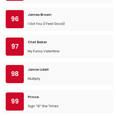
James Brown
96
I Got You (I Feel Good)
Chet Baker
97
My Funny Valentine
Jamie Lidell
98
Multiply
Prince
99
Sign “☮︎” the Times