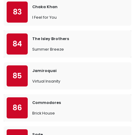
Chaka Khan
83
I Feel for You
The Isley Brothers
84
Summer Breeze
Jamiroquai
85
Virtual Insanity
Commodores
86
Brick House
Sade