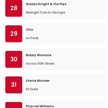
Gladys Knight & the Pips
28
Midnight Train to Georgia
Chic
29
Le Freak
Bobby Womack
30
Across 110th Street
Stevie Wonder
31
Sir Duke
Pharrell Williams