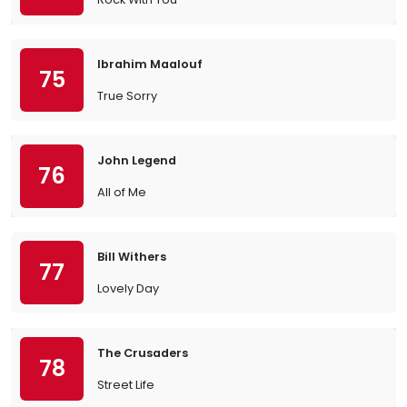
Ibrahim Maalouf
75
True Sorry
John Legend
76
All of Me
Bill Withers
77
Lovely Day
The Crusaders
78
Street Life