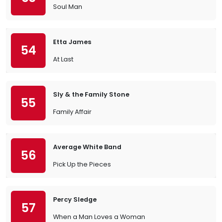
Soul Man
Etta James
54
At Last
Sly & the Family Stone
55
Family Affair
Average White Band
56
Pick Up the Pieces
Percy Sledge
57
When a Man Loves a Woman