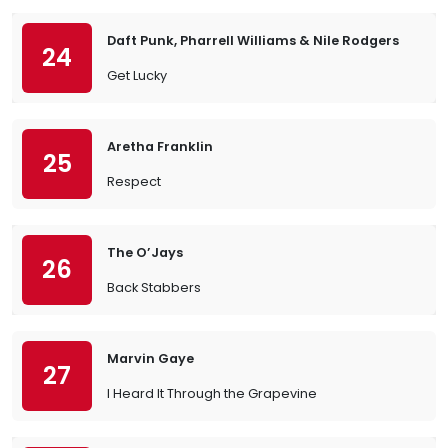
Daft Punk, Pharrell Williams & Nile Rodgers
24
Get Lucky
Aretha Franklin
25
Respect
The O’Jays
26
Back Stabbers
Marvin Gaye
27
I Heard It Through the Grapevine