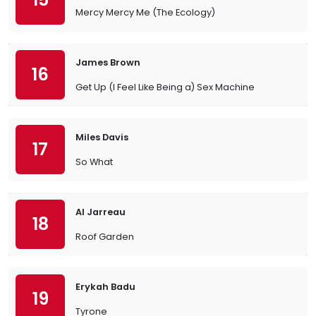
Mercy Mercy Me (The Ecology)
James Brown
16
Get Up (I Feel Like Being a) Sex Machine
Miles Davis
17
So What
Al Jarreau
18
Roof Garden
Erykah Badu
19
Tyrone