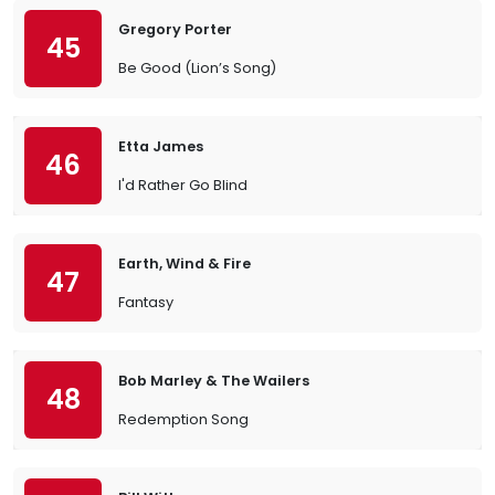
Gregory Porter
45
Be Good (Lion’s Song)
Etta James
46
I'd Rather Go Blind
Earth, Wind & Fire
47
Fantasy
Bob Marley & The Wailers
48
Redemption Song