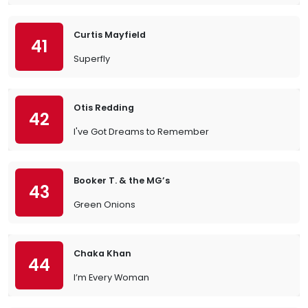
Curtis Mayfield
41
Superfly
Otis Redding
42
I've Got Dreams to Remember
Booker T. & the MG’s
43
Green Onions
Chaka Khan
44
I’m Every Woman