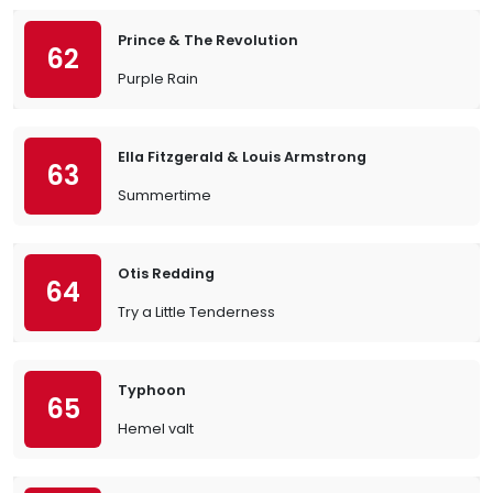
Prince & The Revolution
62
Purple Rain
Ella Fitzgerald & Louis Armstrong
63
Summertime
Otis Redding
64
Try a Little Tenderness
Typhoon
65
Hemel valt