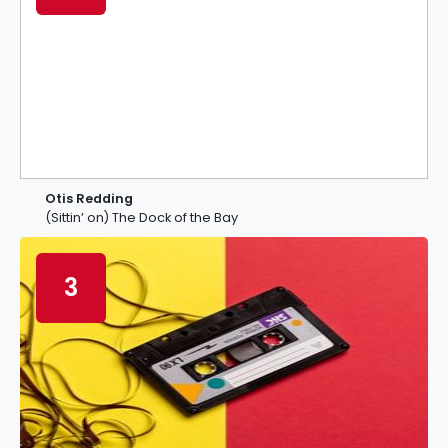
Otis Redding
(Sittin’ on) The Dock of the Bay
3