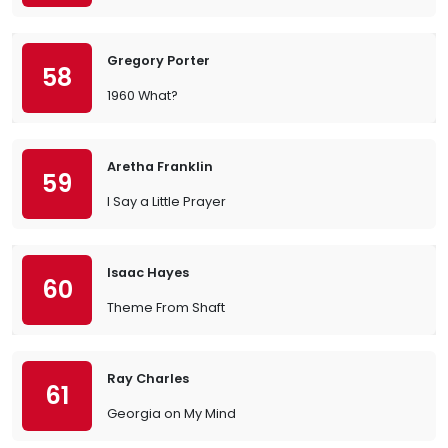
Gregory Porter
58
1960 What?
Aretha Franklin
59
I Say a Little Prayer
Isaac Hayes
60
Theme From Shaft
Ray Charles
61
Georgia on My Mind