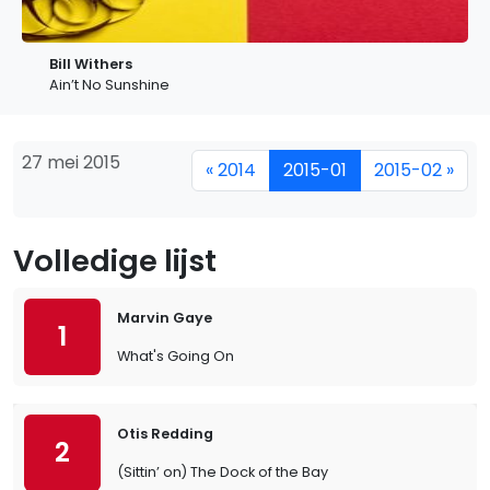
Bill Withers
Ain’t No Sunshine
27 mei 2015
« 2014
2015-01
2015-02 »
Volledige lijst
Marvin Gaye
1
What's Going On
Otis Redding
2
(Sittin’ on) The Dock of the Bay