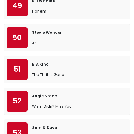
Bill Withers
49
Harlem
Stevie Wonder
50
As
B.B. King
51
The Thrill Is Gone
Angie Stone
52
Wish I Didn’t Miss You
Sam & Dave
53