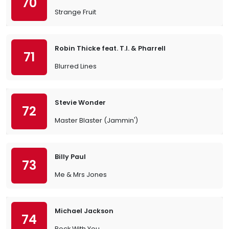
70
Strange Fruit
Robin Thicke feat. T.I. & Pharrell
71
Blurred Lines
Stevie Wonder
72
Master Blaster (Jammin')
Billy Paul
73
Me & Mrs Jones
Michael Jackson
74
Rock With You