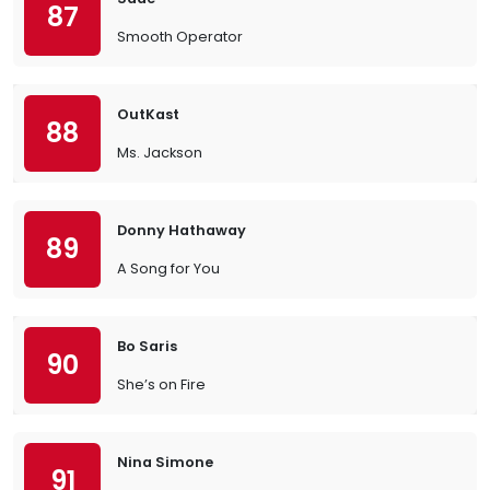
87
Smooth Operator
OutKast
88
Ms. Jackson
Donny Hathaway
89
A Song for You
Bo Saris
90
She’s on Fire
Nina Simone
91