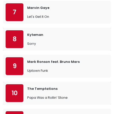
Marvin Gaye
7
Let's Get It On
Kyteman
8
Sorry
Mark Ronson feat. Bruno Mars
9
Uptown Funk
The Temptations
10
Papa Was a Rollin’ Stone