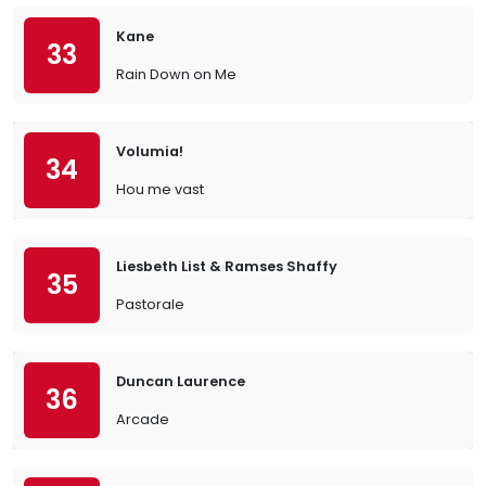
Kane
33
Rain Down on Me
Volumia!
34
Hou me vast
Liesbeth List & Ramses Shaffy
35
Pastorale
Duncan Laurence
36
Arcade