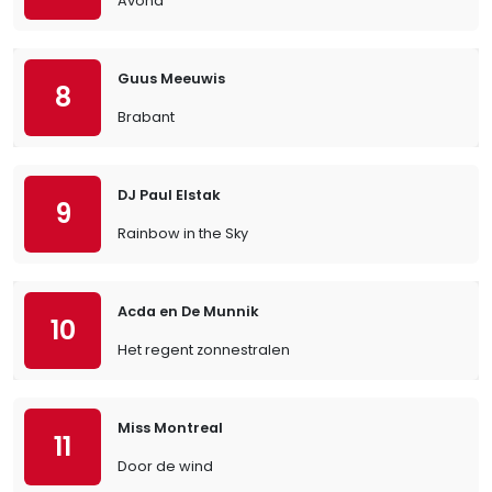
Avond
Guus Meeuwis
8
Brabant
DJ Paul Elstak
9
Rainbow in the Sky
Acda en De Munnik
10
Het regent zonnestralen
Miss Montreal
11
Door de wind