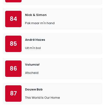
Nick & Simon
84
Pak maar m'n hand
André Hazes
85
Uit m'n bol
Volumia!
86
Afscheid
Douwe Bob
87
This World Is Our Home