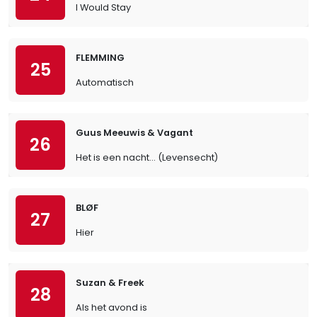
I Would Stay
FLEMMING
25
Automatisch
Guus Meeuwis & Vagant
26
Het is een nacht... (Levensecht)
BLØF
27
Hier
Suzan & Freek
28
Als het avond is