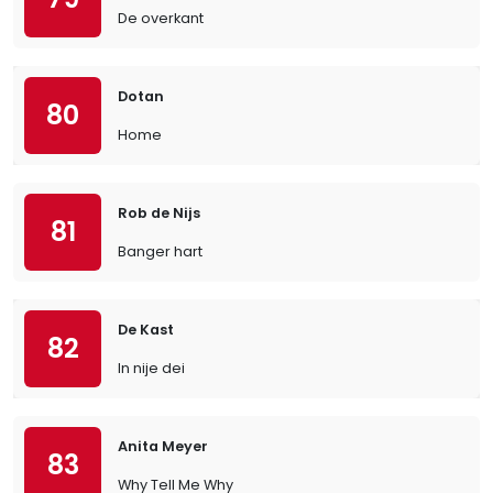
De overkant
Dotan
80
Home
Rob de Nijs
81
Banger hart
De Kast
82
In nije dei
Anita Meyer
83
Why Tell Me Why