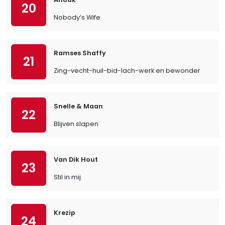
20
Nobody’s Wife
Ramses Shaffy
21
Zing-vecht-huil-bid-lach-werk en bewonder
Snelle & Maan
22
Blijven slapen
Van Dik Hout
23
Stil in mij
Krezip
24