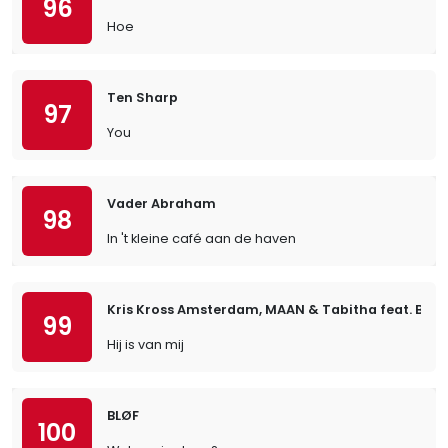
96
Hoe
Ten Sharp
97
You
Vader Abraham
98
In 't kleine café aan de haven
Kris Kross Amsterdam, MAAN & Tabitha feat. Bizz
99
Hij is van mij
BLØF
100