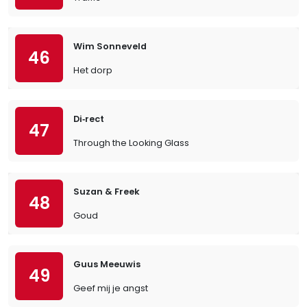
Wim Sonneveld
46
Het dorp
Di‐rect
47
Through the Looking Glass
Suzan & Freek
48
Goud
Guus Meeuwis
49
Geef mij je angst