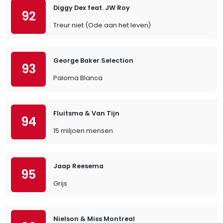
Diggy Dex feat. JW Roy
92
Treur niet (Ode aan het leven)
George Baker Selection
93
Paloma Blanca
Fluitsma & Van Tijn
94
15 miljoen mensen
Jaap Reesema
95
Grijs
Nielson & Miss Montreal