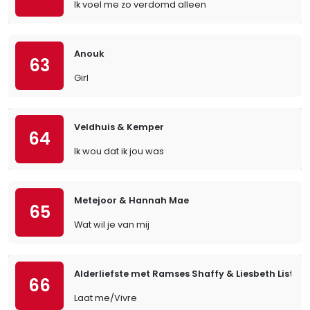
Ik voel me zo verdomd alleen
Anouk
63
Girl
Veldhuis & Kemper
64
Ik wou dat ik jou was
Metejoor & Hannah Mae
65
Wat wil je van mij
Alderliefste met Ramses Shaffy & Liesbeth List
66
Laat me/Vivre