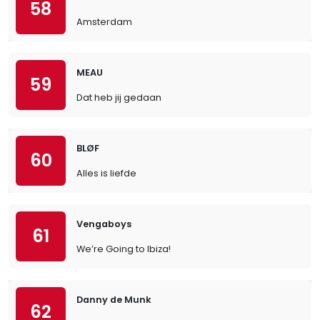
58
Amsterdam
MEAU
59
Dat heb jij gedaan
BLØF
60
Alles is liefde
Vengaboys
61
We’re Going to Ibiza!
Danny de Munk
62