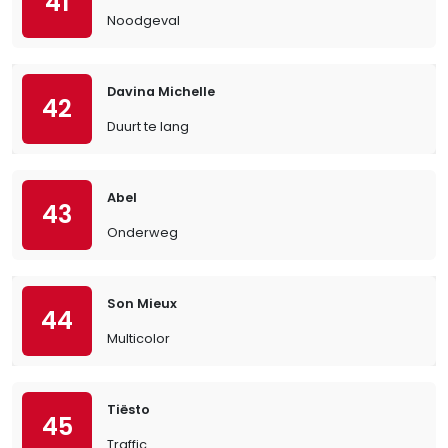
41
Noodgeval
Davina Michelle
42
Duurt te lang
Abel
43
Onderweg
Son Mieux
44
Multicolor
Tiësto
45
Traffic