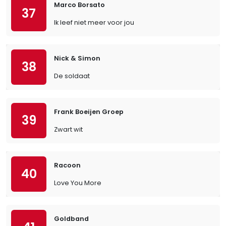
Marco Borsato
37
Ik leef niet meer voor jou
Nick & Simon
38
De soldaat
Frank Boeijen Groep
39
Zwart wit
Racoon
40
Love You More
Goldband