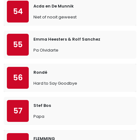
Acda en De Munnik
54
Niet of nooit geweest
Emma Heesters & Rolf Sanchez
55
Pa Olvidarte
Rondé
56
Hard to Say Goodbye
Stef Bos
57
Papa
FLEMMING