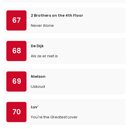
2 Brothers on the 4th Floor
67
Never Alone
De Dijk
68
Als ze er niet is
Nielson
69
IJskoud
Luv’
70
You're the Greatest Lover