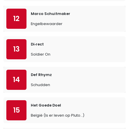
Marco Schuitmaker
12
Engelbewaarder
Di‐rect
13
Soldier On
Def Rhymz
14
Schudden
Het Goede Doel
15
België (Is er leven op Pluto…)