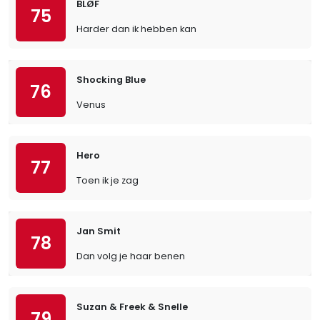
BLØF
75
Harder dan ik hebben kan
Shocking Blue
76
Venus
Hero
77
Toen ik je zag
Jan Smit
78
Dan volg je haar benen
Suzan & Freek & Snelle
79