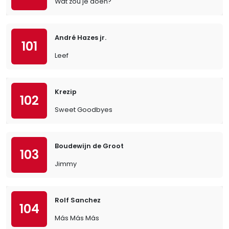
Wat zou je doen?
André Hazes jr.
101
Leef
Krezip
102
Sweet Goodbyes
Boudewijn de Groot
103
Jimmy
Rolf Sanchez
104
Más Más Más