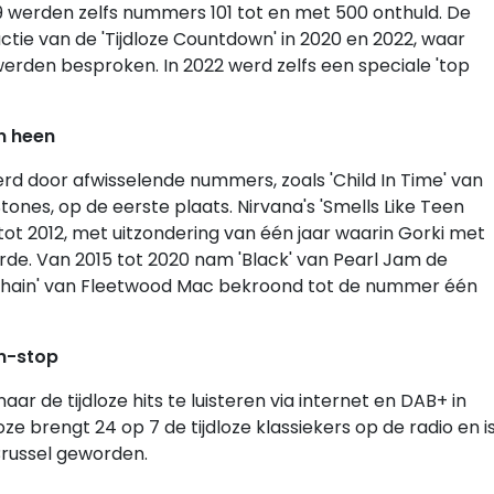
2019 werden zelfs nummers 101 tot en met 500 onthuld. De
uctie van de 'Tijdloze Countdown' in 2020 en 2022, waar
erden besproken. In 2022 werd zelfs een speciale 'top
n heen
rd door afwisselende nummers, zoals 'Child In Time' van
tones, op de eerste plaats. Nirvana's 'Smells Like Teen
tot 2012, met uitzondering van één jaar waarin Gorki met
rde. Van 2015 tot 2020 nam 'Black' van Pearl Jam de
he Chain' van Fleetwood Mac bekroond tot de nummer één
on-stop
ar de tijdloze hits te luisteren via internet en DAB+ in
oze brengt 24 op 7 de tijdloze klassiekers op de radio en i
Brussel geworden.