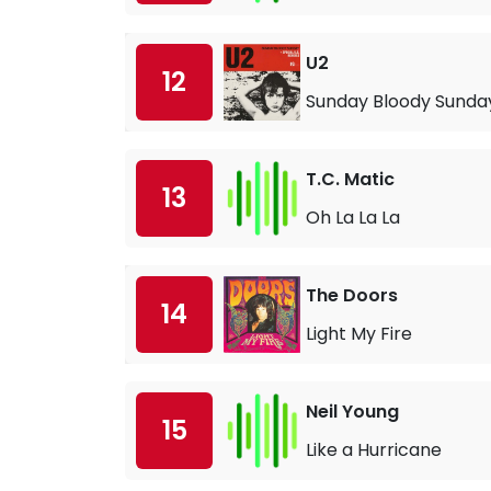
U2
12
Sunday Bloody Sunda
T.C. Matic
13
Oh La La La
The Doors
14
Light My Fire
Neil Young
15
Like a Hurricane