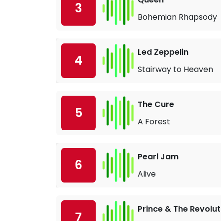
3
Bohemian Rhapsody
Led Zeppelin
4
Stairway to Heaven
The Cure
5
A Forest
Pearl Jam
6
Alive
Prince & The Revolut
7