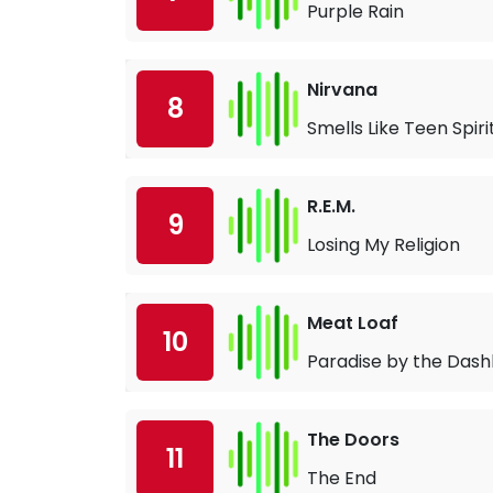
Purple Rain
Nirvana
8
Smells Like Teen Spiri
R.E.M.
9
Losing My Religion
Meat Loaf
10
Paradise by the Dash
The Doors
11
The End