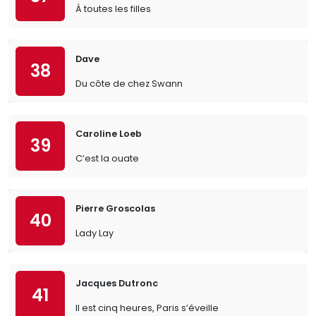
À toutes les filles
Dave
38
Du côte de chez Swann
Caroline Loeb
39
C’est la ouate
Pierre Groscolas
40
Lady Lay
Jacques Dutronc
41
Il est cinq heures, Paris s’éveille