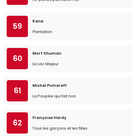
Kana
59
Plantation
Mort Shuman
60
Le Lac Majeur
Michel Polnareff
61
La Poupée qui fait non
Françoise Hardy
62
Tous les garçons et les filles