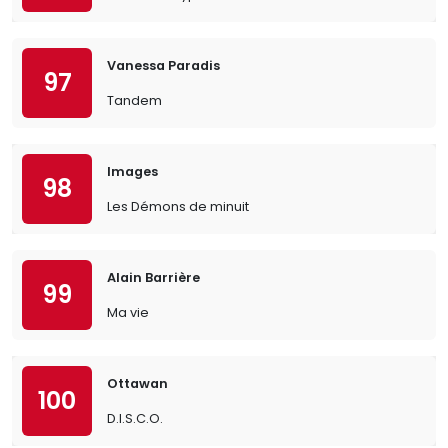
Vanessa Paradis
97
Tandem
Images
98
Les Démons de minuit
Alain Barrière
99
Ma vie
Ottawan
100
D.I.S.C.O.