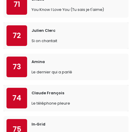
71
You Know I Love You (Tu sais je t'aime)
Julien Clerc
72
Si on chantait
Amina
73
Le dernier qui a parlé
Claude François
74
Le téléphone pleure
In‐Grid
75