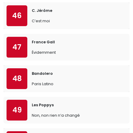
C. Jérôme
46
C’est moi
France Gall
47
Évidemment
Bandolero
48
Paris Latino
Les Poppys
49
Non, non rien n’a changé