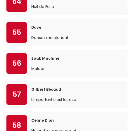
54
Nuit de Folie
Dave
55
Dansez maintenant
Zouk Machine
56
Maldòn
Gilbert Bécaud
57
L’important c’est la rose
Céline Dion
58
Ne partez pas sans moi