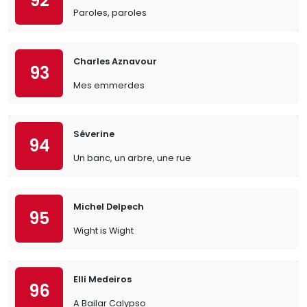
92
Paroles, paroles
Charles Aznavour
93
Mes emmerdes
Séverine
94
Un banc, un arbre, une rue
Michel Delpech
95
Wight is Wight
Elli Medeiros
96
A Bailar Calypso