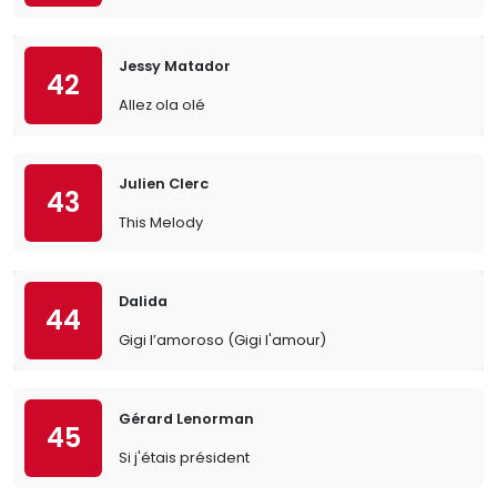
Jessy Matador
42
Allez ola olé
Julien Clerc
43
This Melody
Dalida
44
Gigi l’amoroso (Gigi l'amour)
Gérard Lenorman
45
Si j'étais président