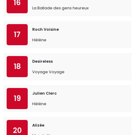
16
La Ballade des gens heureux
Roch Voisine
17
Hélène
Desireless
18
Voyage Voyage
Julien Clerc
19
Hélène
Alizée
20