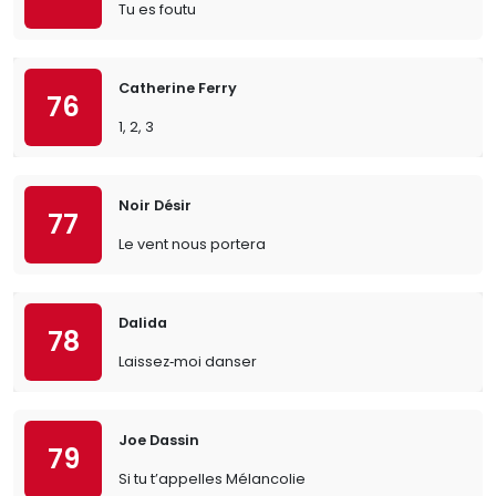
Tu es foutu
Catherine Ferry
76
1, 2, 3
Noir Désir
77
Le vent nous portera
Dalida
78
Laissez‐moi danser
Joe Dassin
79
Si tu t’appelles Mélancolie