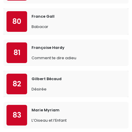
France Gall
80
Babacar
Françoise Hardy
81
Comment te dire adieu
Gilbert Bécaud
82
Désirée
Marie Myriam
83
L’Oiseau et l’Enfant