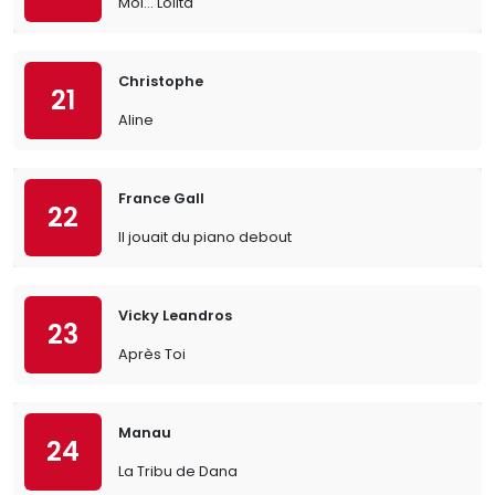
Moi… Lolita
Christophe
21
Aline
France Gall
22
Il jouait du piano debout
Vicky Leandros
23
Après Toi
Manau
24
La Tribu de Dana