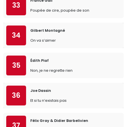
France Gall
33
Poupée de cire, poupée de son
Gilbert Montagné
34
On va s’aimer
Édith Piaf
35
Non, je ne regrette rien
Joe Dassin
36
Et si tu n’existais pas
Félix Gray & Didier Barbelivien
37