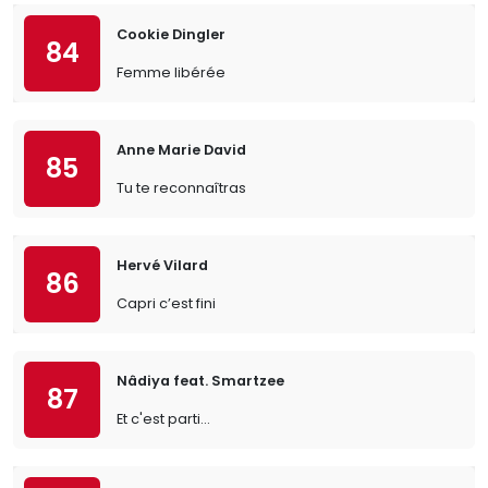
Cookie Dingler
84
Femme libérée
Anne Marie David
85
Tu te reconnaîtras
Hervé Vilard
86
Capri c’est fini
Nâdiya feat. Smartzee
87
Et c'est parti...