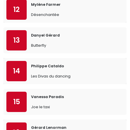
Mylène Farmer
12
Désenchantée
Danyel Gérard
13
Butterfly
Philippe Cataldo
14
Les Divas du dancing
Vanessa Paradis
15
Joe le taxi
Gérard Lenorman