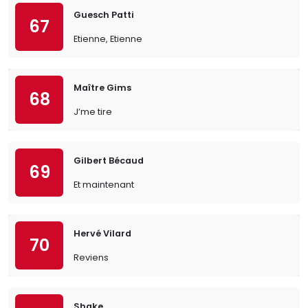
Guesch Patti
67
Etienne, Etienne
Maître Gims
68
J’me tire
Gilbert Bécaud
69
Et maintenant
Hervé Vilard
70
Reviens
Shake