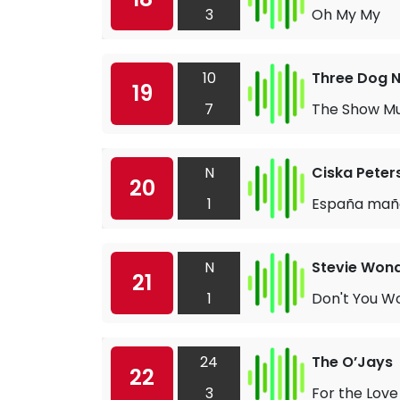
3
Oh My My
10
Three Dog N
19
7
The Show M
N
Ciska Peter
20
1
España mañ
N
Stevie Won
21
1
Don't You Wo
24
The O’Jays
22
3
For the Lov