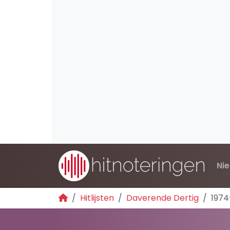
Ni
Hitlijsten
Daverende Dertig
1974