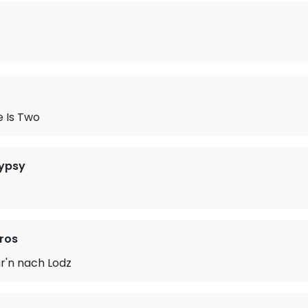
 Is Two
ypsy
ros
hr'n nach Lodz