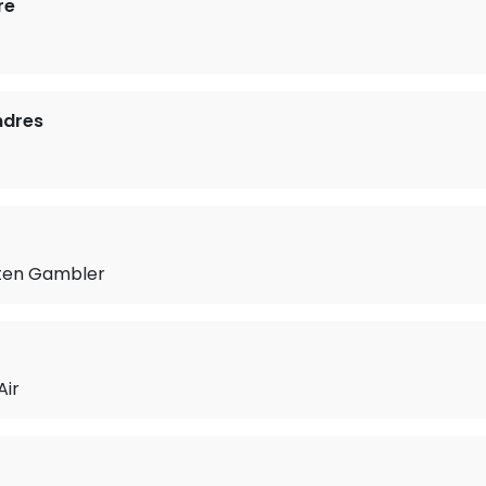
re
ndres
tten Gambler
Air