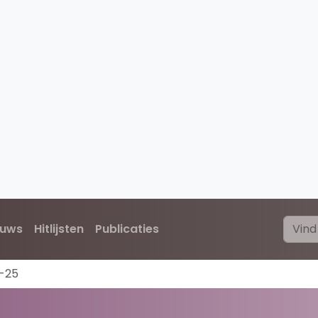
euws
Hitlijsten
Publicaties
-25