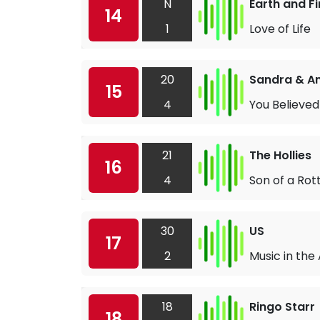
N
Earth and Fi
14
1
Love of Life
20
Sandra & A
15
4
You Believed
21
The Hollies
16
4
Son of a Ro
30
US
17
2
Music in the 
18
Ringo Starr
18