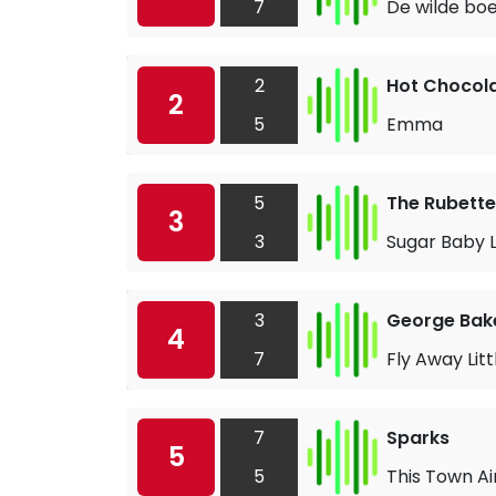
7
De wilde bo
2
Hot Chocol
2
5
Emma
5
The Rubette
3
3
Sugar Baby 
3
George Bake
4
7
Fly Away Lit
7
Sparks
5
5
This Town Ai