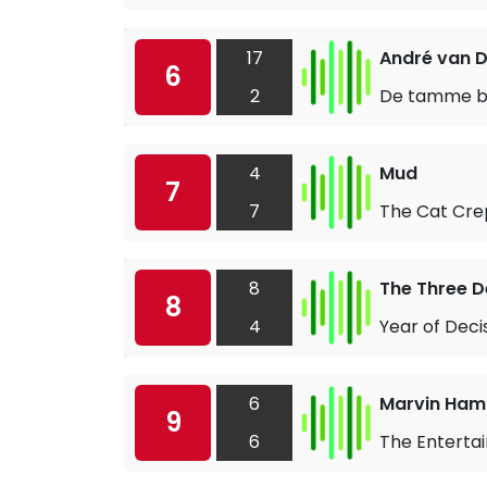
17
André van D
6
2
De tamme b
4
Mud
7
7
The Cat Crep
8
The Three 
8
4
Year of Deci
6
Marvin Haml
9
6
The Enterta