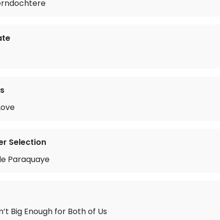
erndochtere
ate
s
Love
r Selection
tle Paraquaye
n’t Big Enough for Both of Us