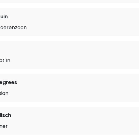
uin
oerenzoon
t In
Degrees
sion
isch
iner