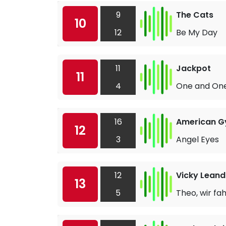
9
The Cats
10
12
Be My Day
11
Jackpot
11
4
One and One
16
American G
12
3
Angel Eyes
12
Vicky Leand
13
5
Theo, wir fa