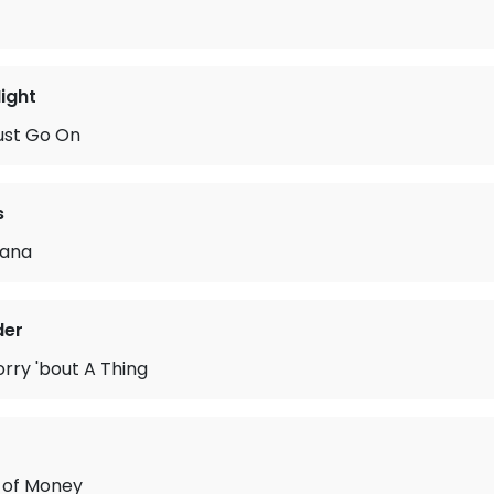
ight
ust Go On
s
ana
der
rry 'bout A Thing
e of Money