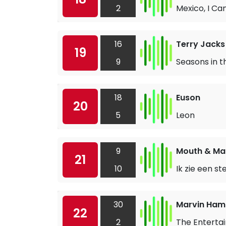
2
Mexico, I Ca
16
Terry Jacks
19
9
Seasons in t
18
Euson
20
5
Leon
9
Mouth & Ma
21
10
Ik zie een st
30
Marvin Haml
22
2
The Enterta