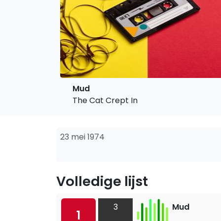
Mud
The Cat Crept In
23 mei 1974
Volledige lijst
3
Mud
1