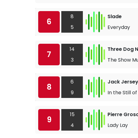
8
Slade
6
5
Everyday
14
Three Dog N
7
3
The Show M
6
Jack Jerse
8
9
In the Still o
15
Pierre Gros
9
4
Lady Lay