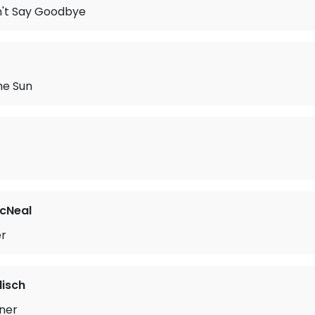
n't Say Goodbye
he Sun
cNeal
er
isch
iner