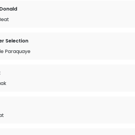
 Donald
Beat
r Selection
tle Paraquaye
t
aak
r
at