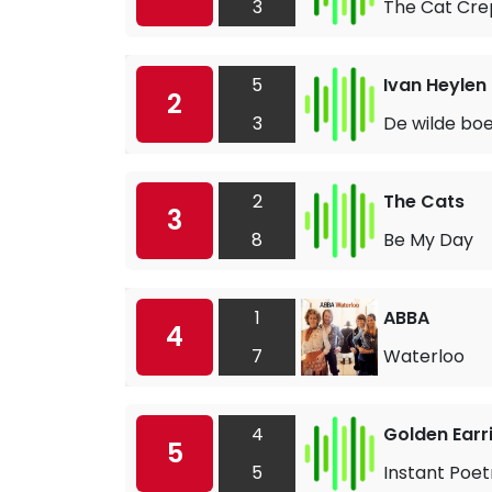
3
The Cat Crep
5
Ivan Heylen
2
3
De wilde bo
2
The Cats
3
8
Be My Day
1
ABBA
4
7
Waterloo
4
Golden Earr
5
5
Instant Poet