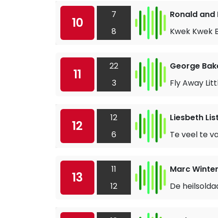
7
Ronald and
10
8
Kwek Kwek 
22
George Bake
11
3
Fly Away Lit
12
Liesbeth Lis
12
6
Te veel te v
11
Marc Winte
13
12
De heilsolda