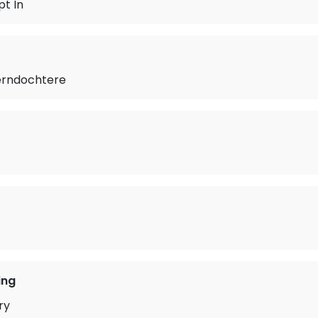
t In
erndochtere
ing
ry