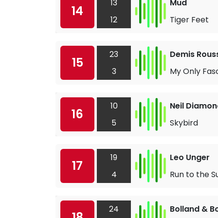
13
Mud
14
12
Tiger Feet
23
Demis Rous
15
3
My Only Fas
10
Neil Diamon
16
5
Skybird
19
Leo Unger
17
4
Run to the S
24
Bolland & B
18