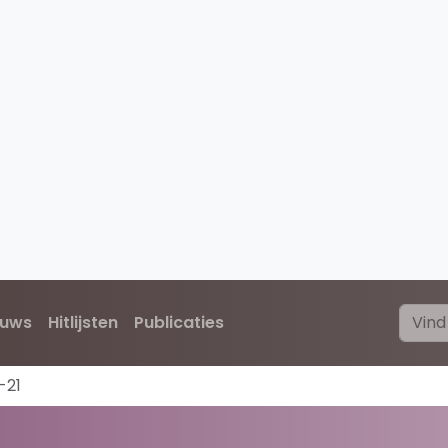
euws
Hitlijsten
Publicaties
-21