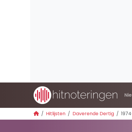
Ni
Hitlijsten
Daverende Dertig
1974