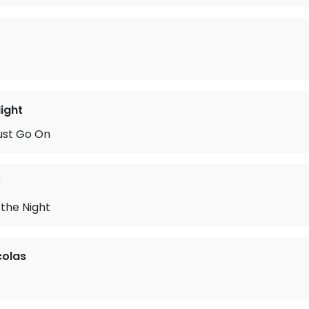
ight
ust Go On
y
f the Night
colas