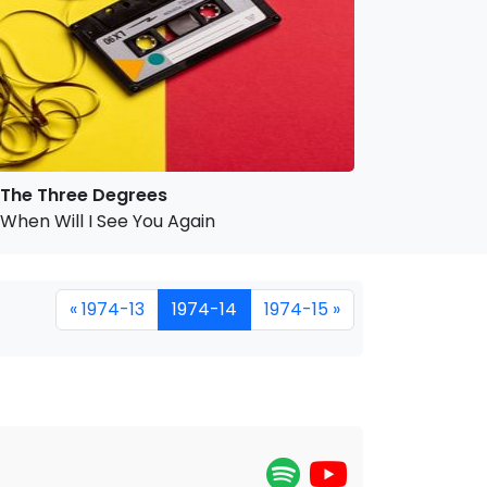
The Three Degrees
When Will I See You Again
« 1974-13
1974-14
1974-15 »