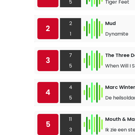
5
Tiger Feet
2
Mud
2
1
Dynamite
7
The Three 
3
5
When Will I 
4
Marc Winte
4
5
De heilsolda
11
Mouth & Ma
5
3
Ik zie een st