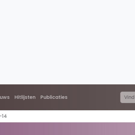
euws
Hitlijsten
Publicaties
-14