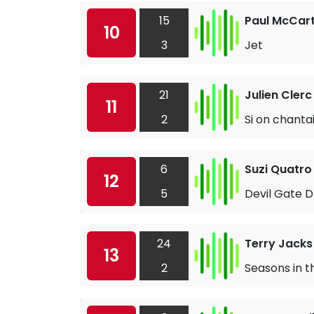
15
Paul McCar
10
3
Jet
21
Julien Clerc
11
2
Si on chanta
6
Suzi Quatro
12
5
Devil Gate D
24
Terry Jacks
13
2
Seasons in t