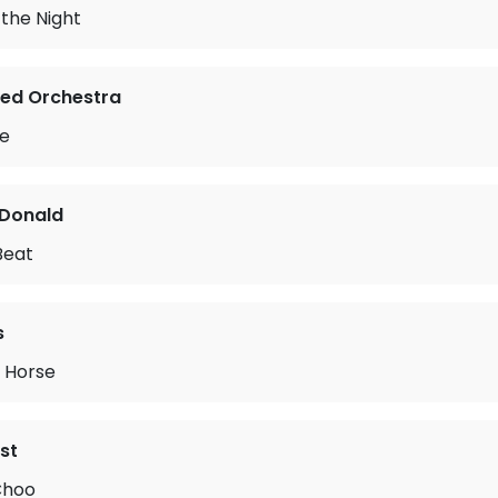
f the Night
ted Orchestra
e
 Donald
Beat
s
 Horse
st
Choo