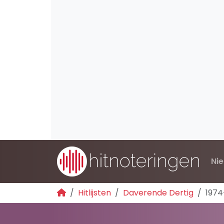
Ni
Hitlijsten
Daverende Dertig
1974