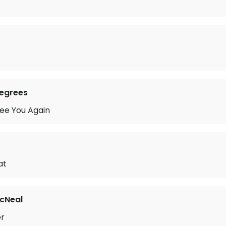
Degrees
See You Again
r
at
cNeal
er