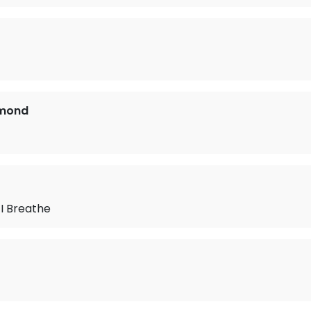
mmond
 I Breathe