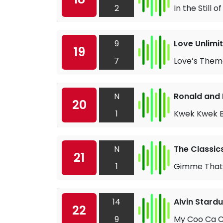
2
In the Still o
9
Love Unlimi
19
7
Love’s Them
N
Ronald and
20
1
Kwek Kwek 
N
The Classic
21
1
Gimme That
14
Alvin Stardu
22
9
My Coo Ca 