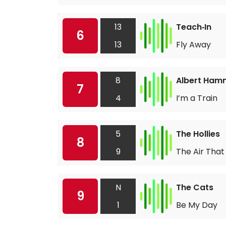
13
Teach‐In
6
13
Fly Away
8
Albert Ha
7
4
I’m a Train
5
The Hollies
8
9
The Air That
N
The Cats
9
1
Be My Day