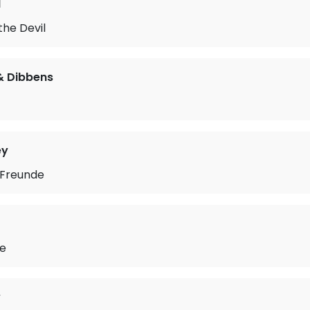
l
he Devil
& Dibbens
ey
 Freunde
se
y