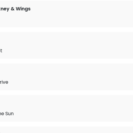
tney & Wings
it
rive
he Sun