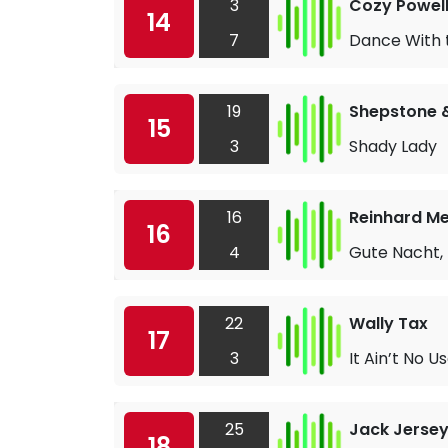
3
Cozy Powel
14
7
Dance With t
19
Shepstone 
15
3
Shady Lady
16
Reinhard M
16
4
Gute Nacht,
22
Wally Tax
17
3
It Ain’t No U
25
Jack Jerse
18