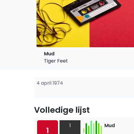
Mud
Tiger Feet
4 april 1974
Volledige lijst
1
Mud
1