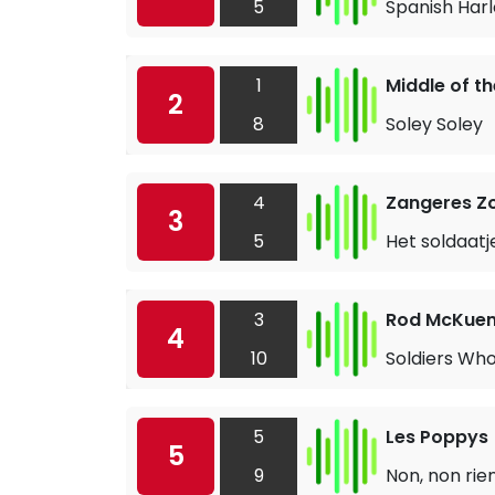
5
Spanish Har
1
Middle of t
2
8
Soley Soley
4
Zangeres Z
3
5
Het soldaatj
3
Rod McKue
4
10
Soldiers Wh
5
Les Poppys
5
9
Non, non rie