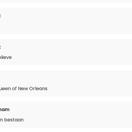
t
t
lieve
ueen of New Orleans
aham
jven bestaan