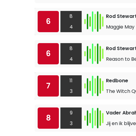
8
Rod Stewar
6
4
Maggie May
8
Rod Stewar
6
4
Reason to Be
11
Redbone
7
3
The Witch Q
9
Vader Abr
8
3
Jij en ik bli