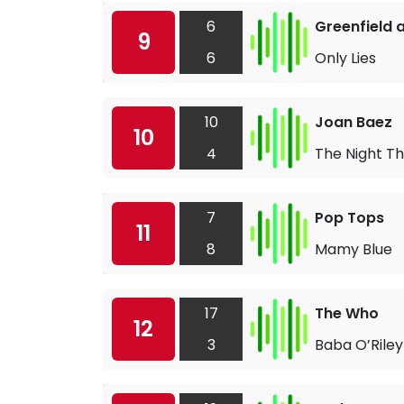
6
Greenfield 
9
6
Only Lies
10
Joan Baez
10
4
The Night T
7
Pop Tops
11
8
Mamy Blue
17
The Who
12
3
Baba O’Riley