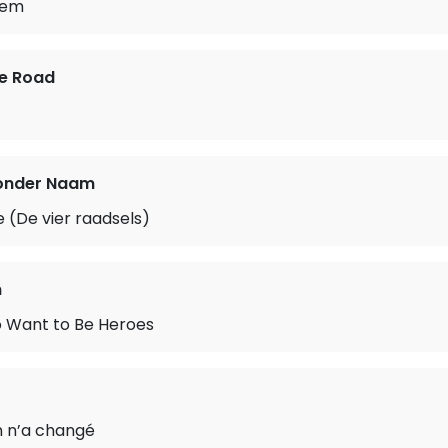
lem
he Road
onder Naam
e (De vier raadsels)
n
o Want to Be Heroes
n n’a changé