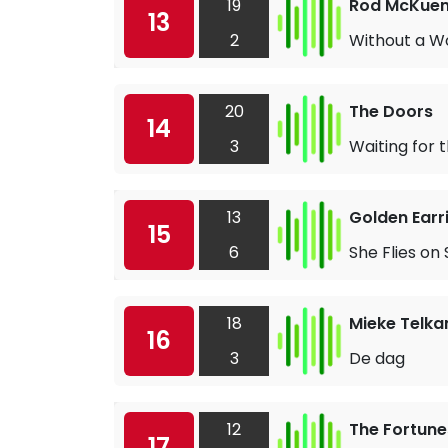
19
Rod McKue
13
2
Without a Wo
20
The Doors
14
3
Waiting for 
13
Golden Earr
15
6
She Flies on
18
Mieke Telk
16
3
De dag
12
The Fortune
17