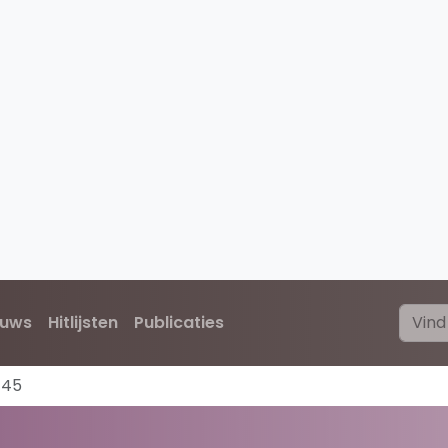
euws
Hitlijsten
Publicaties
-45