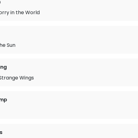
n
rry in the World
the Sun
ing
 Strange Wings
amp
s