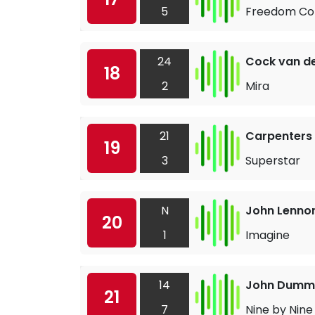
5
Freedom Co
24
Cock van d
18
2
Mira
21
Carpenters
19
3
Superstar
N
John Lenno
20
1
Imagine
14
John Dumme
21
7
Nine by Nine