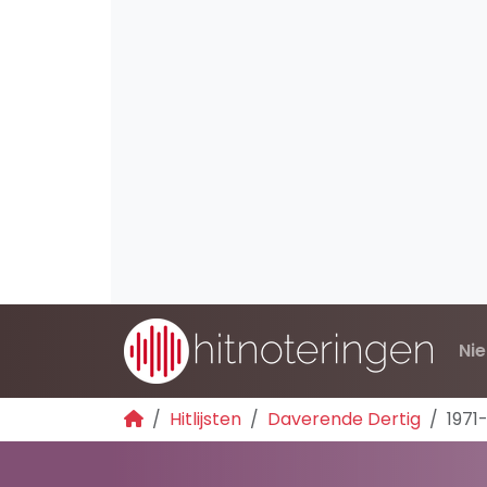
Ni
Hitlijsten
Daverende Dertig
1971