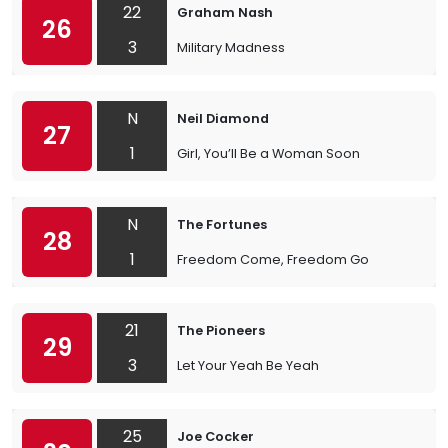
22
Graham Nash
26
3
Military Madness
N
Neil Diamond
27
1
Girl, You’ll Be a Woman Soon
N
The Fortunes
28
1
Freedom Come, Freedom Go
21
The Pioneers
29
3
Let Your Yeah Be Yeah
25
Joe Cocker