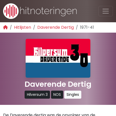
Hitlijsten
Daverende Dertig
1971-41
Daverende Dertig
Hilversum 3
NOS
Singles
De Daverende dertig was de opvolger van de