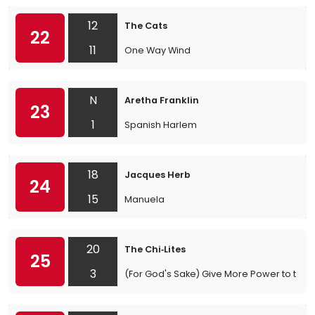
12
The Cats
22
11
One Way Wind
N
Aretha Franklin
23
1
Spanish Harlem
18
Jacques Herb
24
15
Manuela
20
The Chi‐Lites
25
3
(For God's Sake) Give More Power to the 