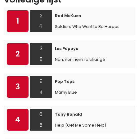
2
Rod McKuen
1
6
Soldiers Who Want to Be Heroes
3
Les Poppys
2
5
Non, non rien n’a changé
5
Pop Tops
3
4
Mamy Blue
6
Tony Ronald
4
5
Help (Get Me Some Help)