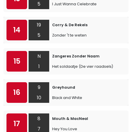
5
I Just Wanna Celebrate
19
Corry & De Rekels
14
5
Zonder 't te weten
N
Zangeres Zonder Naam
15
1
Het soldaatje (De vier raadsels)
9
Greyhound
16
10
Black and White
8
Mouth & MacNeal
17
7
Hey You Love