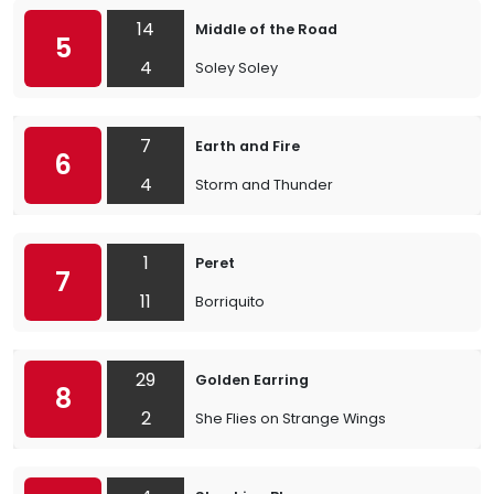
14
Middle of the Road
5
4
Soley Soley
7
Earth and Fire
6
4
Storm and Thunder
1
Peret
7
11
Borriquito
29
Golden Earring
8
2
She Flies on Strange Wings