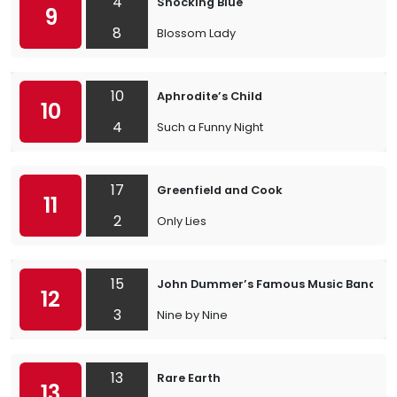
4
Shocking Blue
9
8
Blossom Lady
10
Aphrodite’s Child
10
4
Such a Funny Night
17
Greenfield and Cook
11
2
Only Lies
15
John Dummer’s Famous Music Band
12
3
Nine by Nine
13
Rare Earth
13