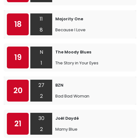
11
Majority One
18
8
Because I Love
N
The Moody Blues
19
1
The Story in Your Eyes
27
BZN
20
2
Bad Bad Woman
30
Joël Daydé
21
2
Mamy Blue