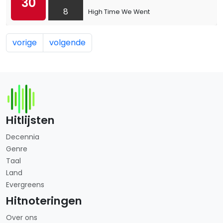
30
8
High Time We Went
vorige
volgende
Hitlijsten
Decennia
Genre
Taal
Land
Evergreens
Hitnoteringen
Over ons