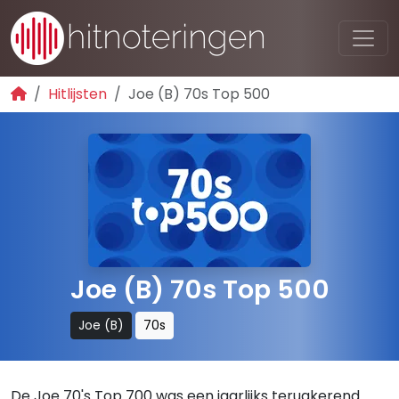
Hitlijsten
Joe (B) 70s Top 500
Joe (B) 70s Top 500
Joe (B)
70s
De Joe 70's Top 700 was een jaarlijks terugkerend