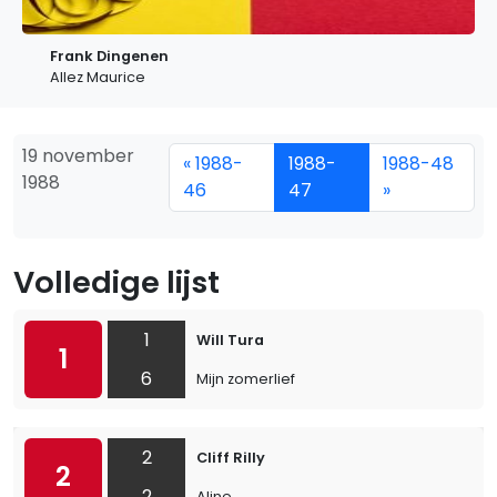
Frank Dingenen
Allez Maurice
19 november
« 1988-
1988-
1988-48
1988
46
47
»
Volledige lijst
1
Will Tura
1
6
Mijn zomerlief
2
Cliff Rilly
2
2
Aline