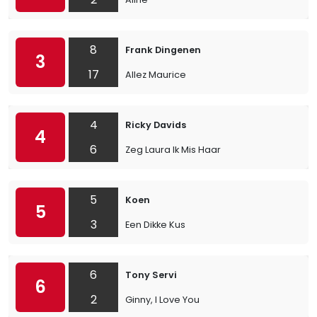
8
Frank Dingenen
3
17
Allez Maurice
4
Ricky Davids
4
6
Zeg Laura Ik Mis Haar
5
Koen
5
3
Een Dikke Kus
6
Tony Servi
6
2
Ginny, I Love You