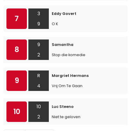
3
Eddy Govert
7
9
O K
9
Samantha
8
2
Stop die komedie
R
Margriet Hermans
9
4
Vrij Om Te Gaan
10
Luc Steeno
10
2
Niet te geloven