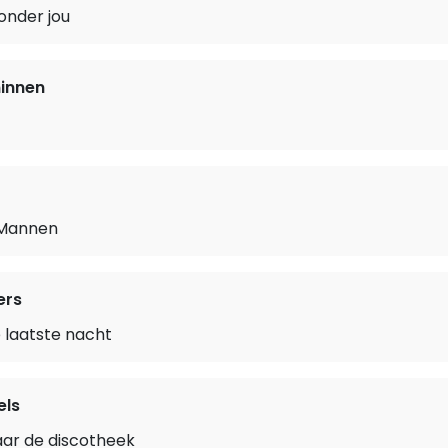
zonder jou
innen
Mannen
ers
die laatste nacht
els
aar de discotheek