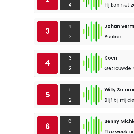
4
Hij kan niet 
4
Johan Verm
3
3
Paulien
3
Koen
4
2
Getrouwde 
5
Willy Somm
5
2
Blijf bij mij 
8
Benny Michi
6
5
Elke week n