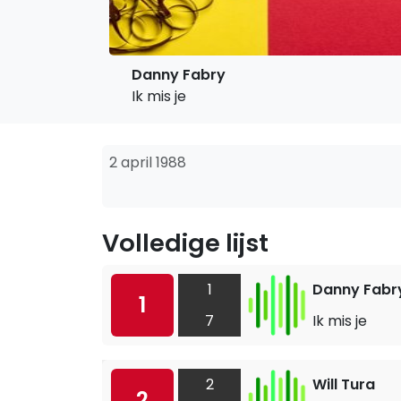
Danny Fabry
Ik mis je
2 april 1988
Volledige lijst
1
Danny Fabr
1
7
Ik mis je
2
Will Tura
2