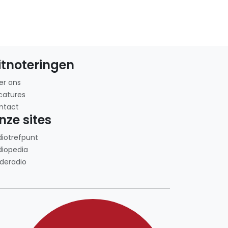
itnoteringen
er ons
catures
ntact
nze sites
diotrefpunt
diopedia
deradio