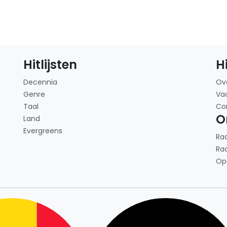
Hitlijsten
H
Decennia
Ov
Genre
Va
Taal
Co
O
Land
Evergreens
Ra
Ra
Op