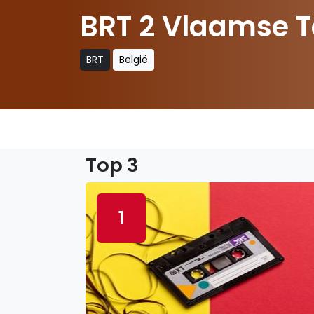
BRT 2 Vlaamse T
BRT
België
Top 3
1