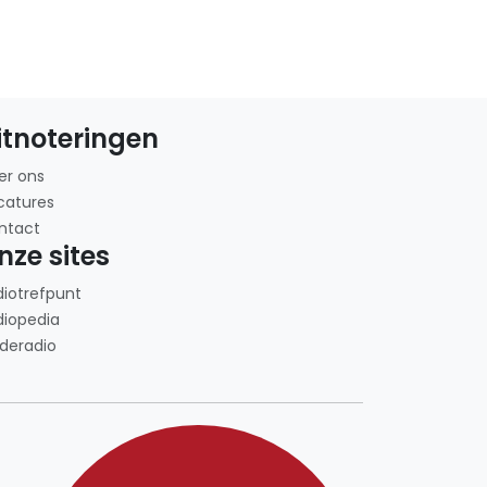
itnoteringen
er ons
catures
ntact
nze sites
diotrefpunt
diopedia
deradio