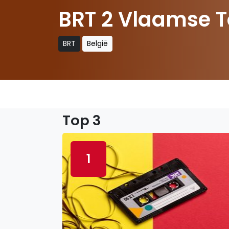
BRT 2 Vlaamse T
BRT
België
Top 3
1