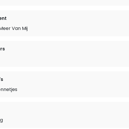
ent
 Meer Van Mij
rs
's
onnetjes
ng