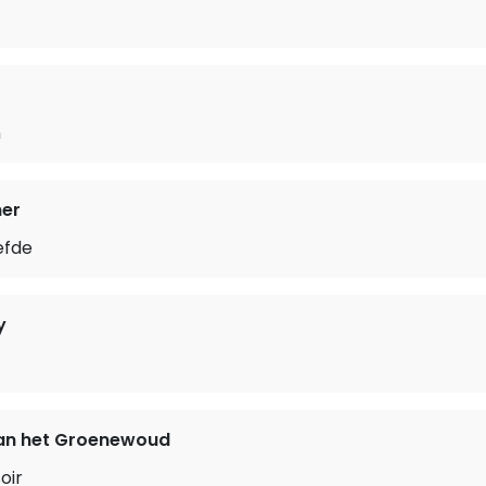
n
ner
efde
y
n het Groenewoud
oir