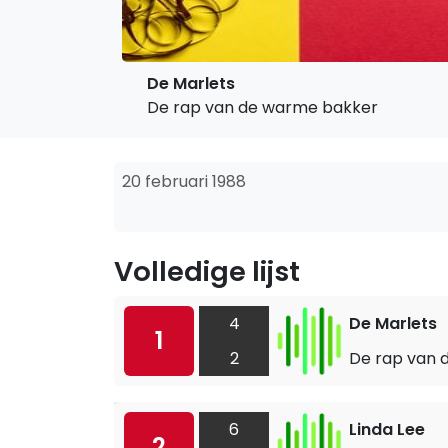
De Marlets
De rap van de warme bakker
20 februari 1988
Volledige lijst
4
De Marlets
1
2
De rap van 
6
Linda Lee
2