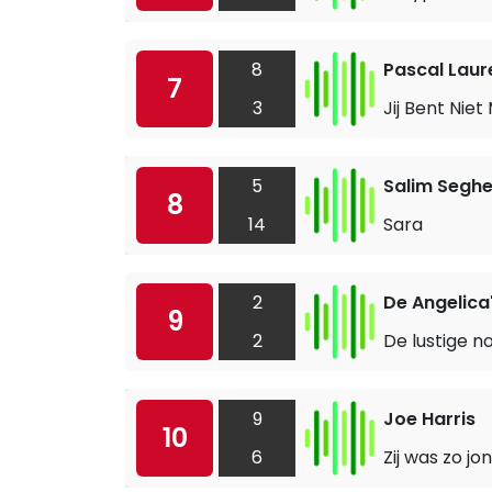
8
Pascal Laur
7
3
Jij Bent Niet
5
Salim Seghe
8
14
Sara
2
De Angelica
9
2
De lustige n
9
Joe Harris
10
6
Zij was zo jo