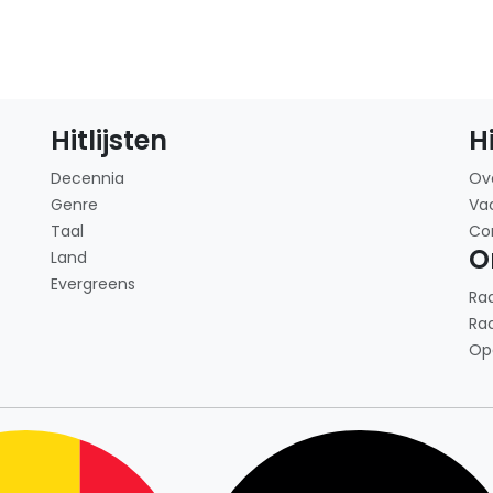
Hitlijsten
H
Decennia
Ov
Genre
Va
Taal
Co
O
Land
Evergreens
Ra
Ra
Op