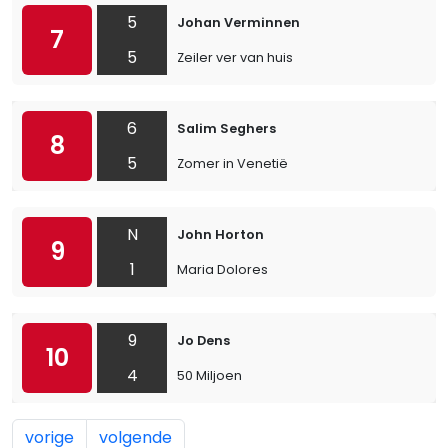
5
Johan Verminnen
7
5
Zeiler ver van huis
6
Salim Seghers
8
5
Zomer in Venetië
N
John Horton
9
1
Maria Dolores
9
Jo Dens
10
4
50 Miljoen
vorige
volgende