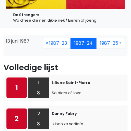
De Strangers
Wa d’hee die nen dikke nek / Eieren of joeng
13 juni 1987
« 1987-23
1987-24
1987-25 »
Volledige lijst
1
Liliane Saint-Pierre
1
8
Soldiers of Love
2
Danny Fabry
2
8
Ik ben zo verliefd