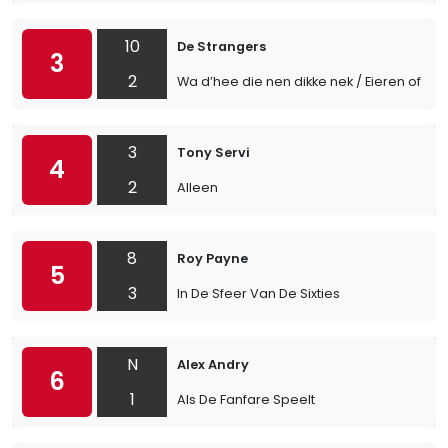
10
De Strangers
3
2
Wa d’hee die nen dikke nek / Eieren of jo
3
Tony Servi
4
2
Alleen
8
Roy Payne
5
3
In De Sfeer Van De Sixties
N
Alex Andry
6
1
Als De Fanfare Speelt