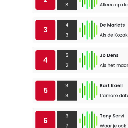
8
Alleen op de
4
De Marlets
3
3
Als de Kozak
5
Jo Dens
4
2
Als het maar
8
Bart Kaëll
5
8
L’amore dat
3
Tony Servi
6
7
Waar je ook