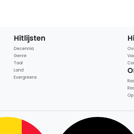
Hitlijsten
H
Decennia
Ov
Genre
Va
Taal
Co
O
Land
Evergreens
Ra
Ra
Op