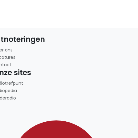
itnoteringen
er ons
catures
ntact
nze sites
diotrefpunt
diopedia
deradio