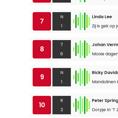
N
Linda Lee
7
1
Zij is gek op 
7
Johan Verm
8
6
Mooie dage
N
Ricky David
9
1
Mandolinen B
R
Peter Spring
10
2
Dorpje In ’T 