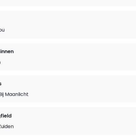
jou
innen
n
s
ij Maanlicht
field
Zuiden