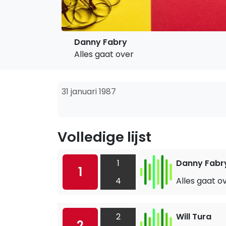
Danny Fabry
Alles gaat over
31 januari 1987
Volledige lijst
1
Danny Fabr
1
4
Alles gaat o
2
Will Tura
2