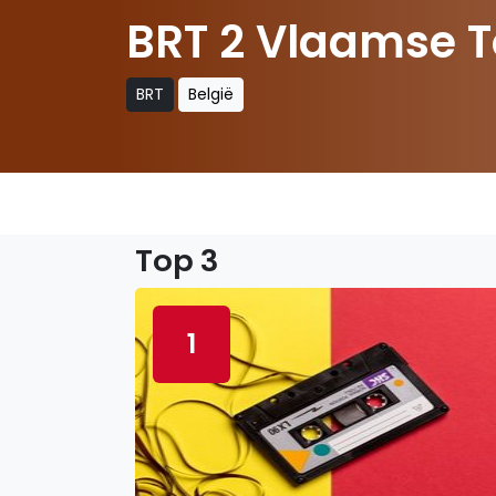
BRT 2 Vlaamse T
BRT
België
Top 3
1