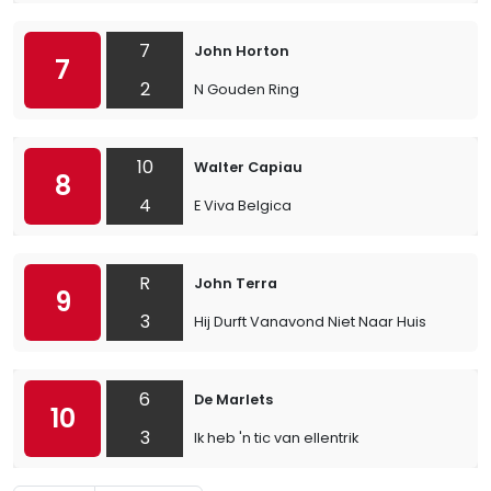
7
John Horton
7
2
N Gouden Ring
10
Walter Capiau
8
4
E Viva Belgica
R
John Terra
9
3
Hij Durft Vanavond Niet Naar Huis
6
De Marlets
10
3
Ik heb 'n tic van ellentrik