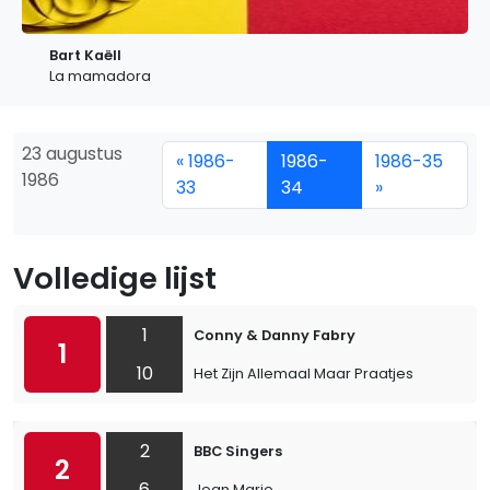
Bart Kaëll
La mamadora
23 augustus
« 1986-
1986-
1986-35
1986
33
34
»
Volledige lijst
1
Conny & Danny Fabry
1
10
Het Zijn Allemaal Maar Praatjes
2
BBC Singers
2
6
Jean Marie