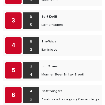
5
Bart Kaëll
3
8
La mamadora
9
The Wigs
4
3
Ik mis je zo
3
Jan Staes
5
4
Marmer Steen En Ijzer Breekt
4
De Strangers
6
6
Azzek op vakantie gon / Oeweddetgat