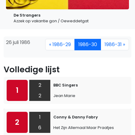
De Strangers
Azzek op vakantie gon / Oeweddetgat
26 juli 1986
« 1986-29
1986-30
1986-31 »
Volledige lijst
2
BBC Singers
1
2
Jean Marie
1
Conny & Danny Fabry
2
6
Het Zijn Allemaal Maar Praatjes