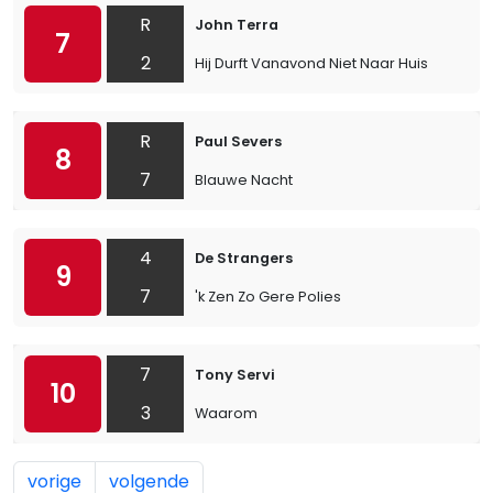
R
John Terra
7
2
Hij Durft Vanavond Niet Naar Huis
R
Paul Severs
8
7
Blauwe Nacht
4
De Strangers
9
7
'k Zen Zo Gere Polies
7
Tony Servi
10
3
Waarom
vorige
volgende