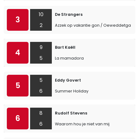
10
De Strangers
3
2
Azzek op vakantie gon / Oeweddetgat
9
Bart Kaëll
4
5
La mamadora
5
Eddy Govert
5
6
Summer Holiday
8
Rudolf Stevens
6
6
Waarom hou je niet van mij