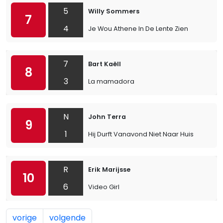
5
Willy Sommers
7
4
Je Wou Athene In De Lente Zien
7
Bart Kaëll
8
3
La mamadora
N
John Terra
9
1
Hij Durft Vanavond Niet Naar Huis
R
Erik Marijsse
10
6
Video Girl
vorige
volgende