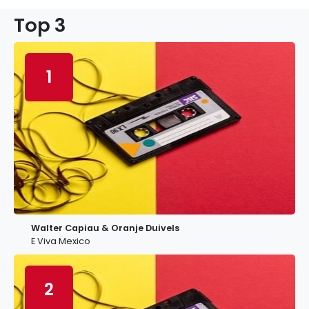
Top 3
1
Walter Capiau & Oranje Duivels
E Viva Mexico
2