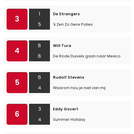
1
De Strangers
3
5
'k Zen Zo Gere Polies
8
Will Tura
4
8
De Rode Duivels gaan naar Mexico
6
Rudolf Stevens
5
4
Waarom hou je niet van mij
3
Eddy Govert
6
4
Summer Holiday