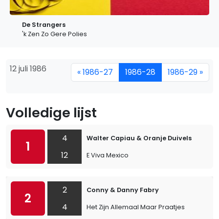
De Strangers
'k Zen Zo Gere Polies
12 juli 1986
« 1986-27
1986-28
1986-29 »
Volledige lijst
4
Walter Capiau & Oranje Duivels
1
12
E Viva Mexico
2
Conny & Danny Fabry
2
4
Het Zijn Allemaal Maar Praatjes