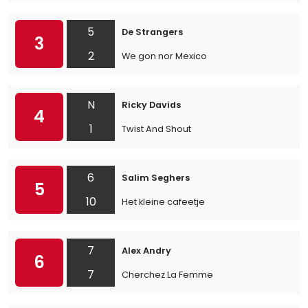
5
De Strangers
3
2
We gon nor Mexico
N
Ricky Davids
4
1
Twist And Shout
6
Salim Seghers
5
10
Het kleine cafeetje
7
Alex Andry
6
7
Cherchez La Femme