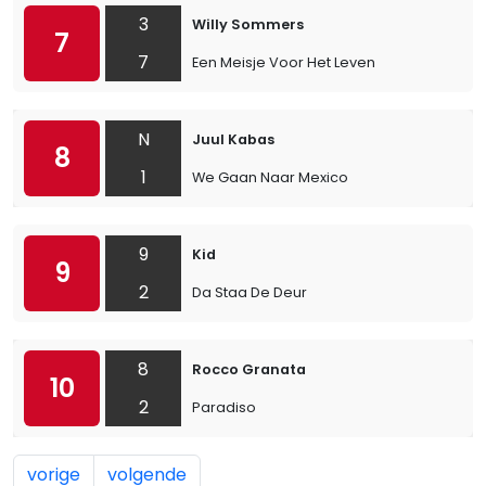
3
Willy Sommers
7
7
Een Meisje Voor Het Leven
N
Juul Kabas
8
1
We Gaan Naar Mexico
9
Kid
9
2
Da Staa De Deur
8
Rocco Granata
10
2
Paradiso
vorige
volgende