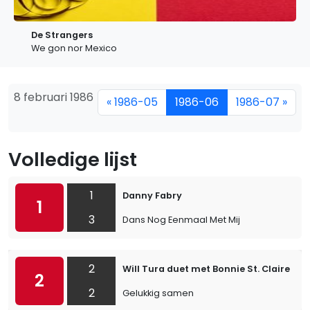
De Strangers
We gon nor Mexico
8 februari 1986
« 1986-05
1986-06
1986-07 »
Volledige lijst
1
Danny Fabry
1
3
Dans Nog Eenmaal Met Mij
2
Will Tura duet met Bonnie St. Claire
2
2
Gelukkig samen