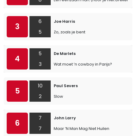
6
Joe Harris
3
5
Zo, zoals je bent
5
De Marlets
4
3
Wat moet ’n cowboy in Parijs?
10
Paul Severs
5
2
Slow
7
John Larry
6
7
Maar ’N Man Mag Niet Huilen