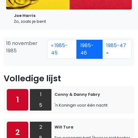
Joe Harris
Zo, zoals je bent
16 november
« 1985-
1985-
1985-47
1985
45
46
»
Volledige lijst
1
Conny & Danny Fabry
1
5
'n Koningin voor één nacht
2
Will Tura
2
8
Een eenzaam hart (hoor je niet breken)