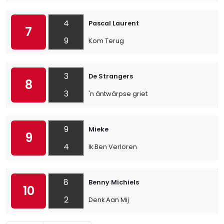
4
Pascal Laurent
7
9
Kom Terug
3
De Strangers
8
3
'n ântwârpse griet
9
Mieke
9
4
Ik Ben Verloren
8
Benny Michiels
10
2
Denk Aan Mij