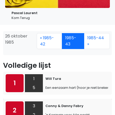
Pascal Laurent
Kom Terug
26 oktober
« 1985-
1985-
1985-44
1985
42
43
»
Volledige lijst
1
Will Tura
1
5
Een eenzaam hart (hoor je niet breken)
3
Conny & Danny Fabry
2
2
'n Koningin voor één nacht