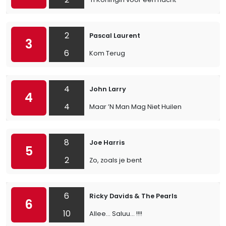
2
Pascal Laurent
3
6
Kom Terug
4
John Larry
4
4
Maar ’N Man Mag Niet Huilen
8
Joe Harris
5
2
Zo, zoals je bent
6
Ricky Davids & The Pearls
6
10
Allee... Saluu... !!!!