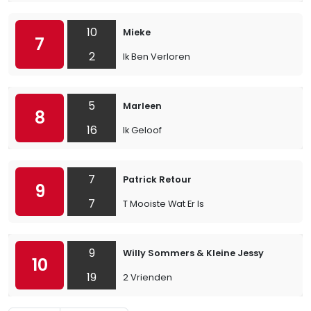
10
Mieke
7
2
Ik Ben Verloren
5
Marleen
8
16
Ik Geloof
7
Patrick Retour
9
7
T Mooiste Wat Er Is
9
Willy Sommers & Kleine Jessy
10
19
2 Vrienden