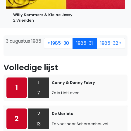
Willy Sommers & Kleine Jessy
2 Vrienden
3 augustus 1985
« 1985-30
1985-31
1985-32 »
Volledige lijst
1
Conny & Danny Fabry
1
7
Zo Is Het Leven
2
De Marlets
2
13
Te voet naar Scherpenheuvel