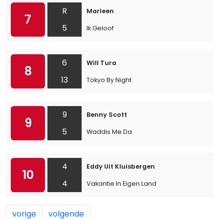
R
Marleen
7
5
Ik Geloof
6
Will Tura
8
13
Tokyo By Night
9
Benny Scott
9
5
Waddis Me Da
4
Eddy Uit Kluisbergen
10
4
Vakantie In Eigen Land
vorige
volgende