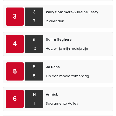
3
Willy Sommers & Kleine Jessy
3
7
2 Vrienden
8
Salim Seghers
4
10
Hey, wil je mijn meisje zijn
5
Jo Dens
5
5
Op een mooie zomerdag
N
Annick
6
1
Sacramento Valley