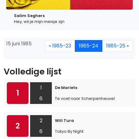
Salim Seghers
Hey, wil je mijn meisje zijn
15 juni 1985
« 1985-23
1985-24
1985-25 »
Volledige lijst
1
De Marlets
1
6
Te voet naar Scherpenheuvel
2
Will Tura
2
6
Tokyo By Night