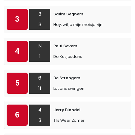
3
Salim Seghers
3
3
Hey, wil je mijn meisje zijn
N
Paul Severs
4
1
De Kusjesdans
6
De Strangers
5
11
Lot ons swingen
4
Jerry Blondel
6
3
T Is Weer Zomer