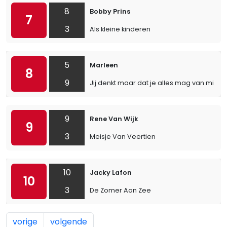
8
Bobby Prins
7
3
Als kleine kinderen
5
Marleen
8
9
Jij denkt maar dat je alles mag van mij
9
Rene Van Wijk
9
3
Meisje Van Veertien
10
Jacky Lafon
10
3
De Zomer Aan Zee
vorige
volgende