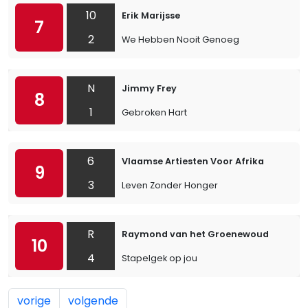
10
Erik Marijsse
7
2
We Hebben Nooit Genoeg
N
Jimmy Frey
8
1
Gebroken Hart
6
Vlaamse Artiesten Voor Afrika
9
3
Leven Zonder Honger
R
Raymond van het Groenewoud
10
4
Stapelgek op jou
vorige
volgende