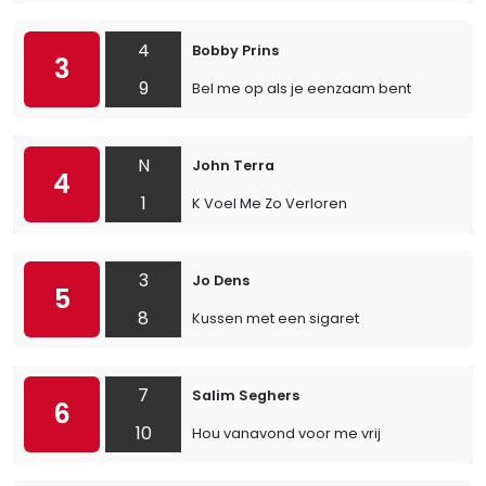
4
Bobby Prins
3
9
Bel me op als je eenzaam bent
N
John Terra
4
1
K Voel Me Zo Verloren
3
Jo Dens
5
8
Kussen met een sigaret
7
Salim Seghers
6
10
Hou vanavond voor me vrij