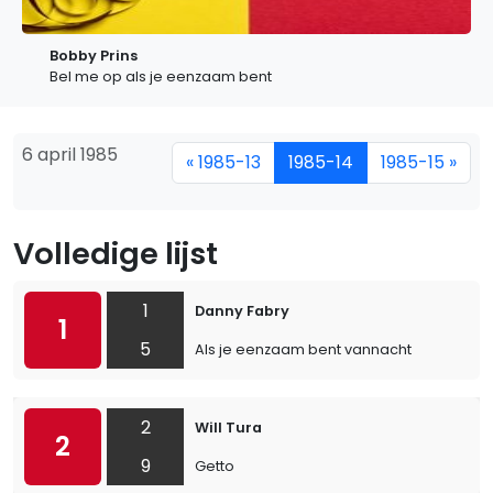
Bobby Prins
Bel me op als je eenzaam bent
6 april 1985
« 1985-13
1985-14
1985-15 »
Volledige lijst
1
Danny Fabry
1
5
Als je eenzaam bent vannacht
2
Will Tura
2
9
Getto