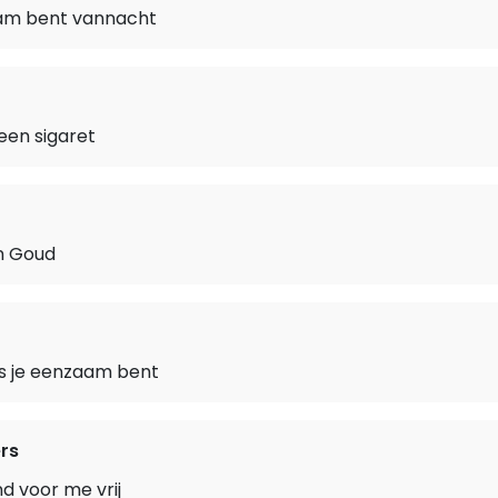
aam bent vannacht
een sigaret
n Goud
ls je eenzaam bent
rs
d voor me vrij