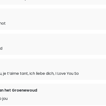
hot
ed
u, je t’aime tant, ich liebe dich, I Love You So
n het Groenewoud
 jou