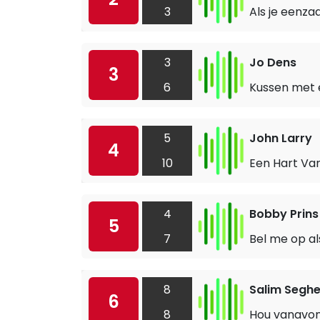
3
Als je eenz
3
Jo Dens
3
6
Kussen met 
5
John Larry
4
10
Een Hart Va
4
Bobby Prins
5
7
Bel me op a
8
Salim Seghe
6
8
Hou vanavon