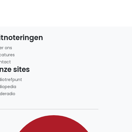
itnoteringen
er ons
catures
ntact
nze sites
diotrefpunt
diopedia
deradio