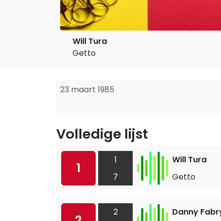
Will Tura
Getto
23 maart 1985
Volledige lijst
1
Will Tura
1
7
Getto
2
Danny Fabr
2