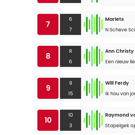
6
Marlets
7
7
N Scheve Sc
R
Ann Christy
8
6
Een nieuw li
9
Will Ferdy
9
15
Ik hou van jo
10
Raymond va
10
3
Stapelgek op