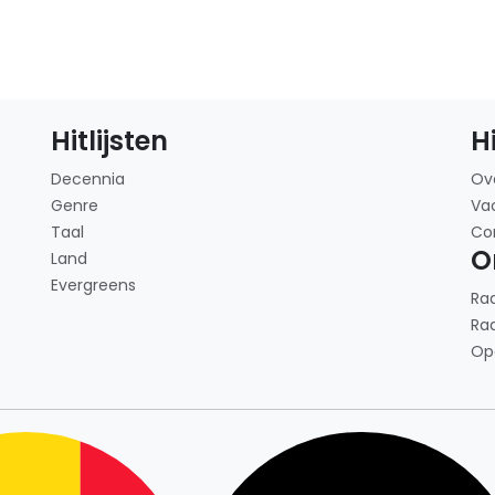
Hitlijsten
H
Decennia
Ov
Genre
Va
Taal
Co
O
Land
Evergreens
Ra
Ra
Op