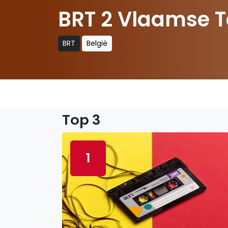
BRT 2 Vlaamse T
BRT
België
Top 3
1