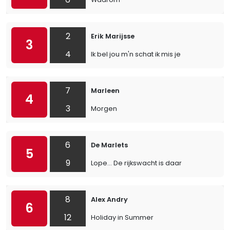
2
Erik Marijsse
3
4
Ik bel jou m'n schat ik mis je
7
Marleen
4
3
Morgen
6
De Marlets
5
9
Lope… De rijkswacht is daar
8
Alex Andry
6
12
Holiday in Summer