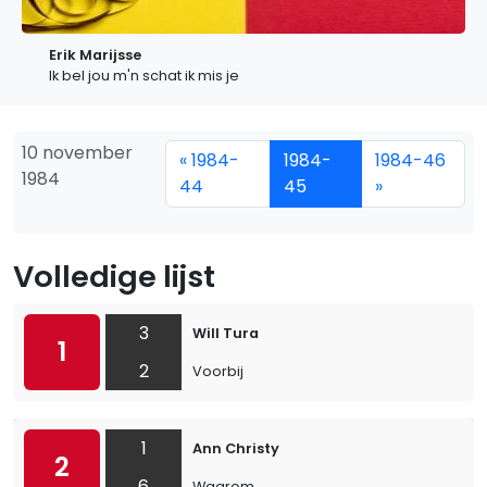
Erik Marijsse
Ik bel jou m'n schat ik mis je
10 november
« 1984-
1984-
1984-46
1984
44
45
»
Volledige lijst
3
Will Tura
1
2
Voorbij
1
Ann Christy
2
6
Waarom