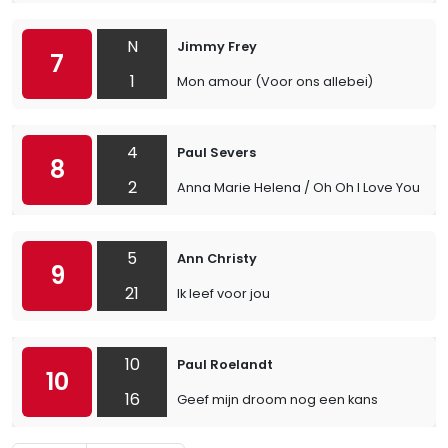
N
Jimmy Frey
7
1
Mon amour (Voor ons allebei)
4
Paul Severs
8
2
Anna Marie Helena / Oh Oh I Love You So
5
Ann Christy
9
21
Ik leef voor jou
10
Paul Roelandt
10
16
Geef mijn droom nog een kans