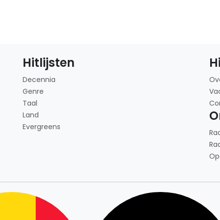
Hitlijsten
H
Decennia
Ov
Genre
Va
Taal
Co
O
Land
Evergreens
Ra
Ra
Op