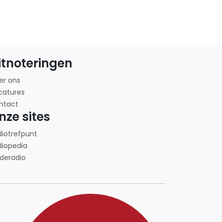
itnoteringen
er ons
catures
ntact
nze sites
diotrefpunt
diopedia
deradio