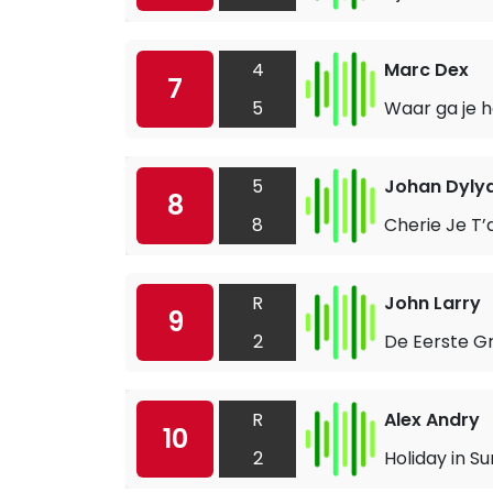
4
Marc Dex
7
5
Waar ga je 
5
Johan Dyly
8
8
Cherie Je T’
R
John Larry
9
2
De Eerste Gr
R
Alex Andry
10
2
Holiday in 