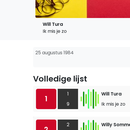
Will Tura
Ik mis je zo
25 augustus 1984
Volledige lijst
1
Will Tura
1
9
Ik mis je zo
2
Willy Somm
2