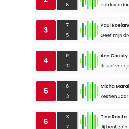
8
Liefdeverdri
7
Paul Roelan
3
5
Geef mijn d
R
Ann Christy
4
10
Ik leef voor j
6
Micha Mara
5
3
Zestien Jaar
3
Tina Rosita
6
7
Jij bent zo’n