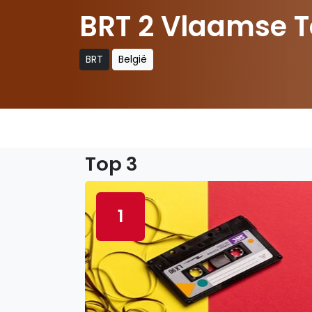
BRT 2 Vlaamse T
BRT
België
Top 3
1