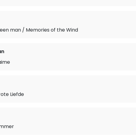
heen man / Memories of the Wind
an
aime
ote Liefde
Summer