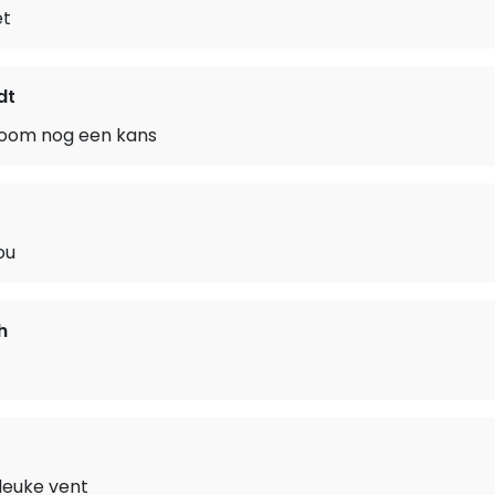
et
dt
room nog een kans
ou
h
 leuke vent