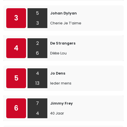
5
Johan Dylyan
3
3
Cherie Je T’aime
2
De Strangers
4
6
Dikke Lou
4
Jo Dens
5
13
Ieder mens
7
Jimmy Frey
6
4
40 Jaar