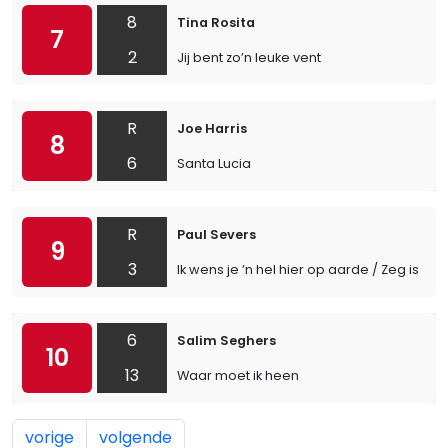
8
Tina Rosita
7
2
Jij bent zo’n leuke vent
R
Joe Harris
8
6
Santa Lucia
R
Paul Severs
9
3
Ik wens je ’n hel hier op aarde / Zeg is d
6
Salim Seghers
10
13
Waar moet ik heen
vorige
volgende