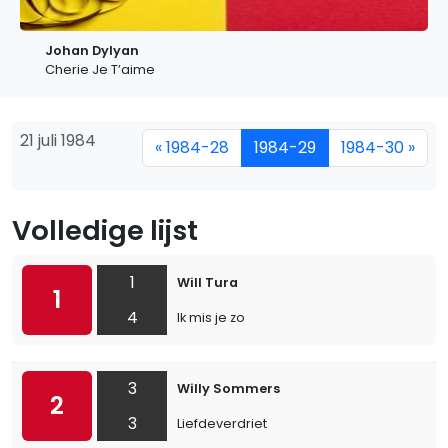
Johan Dylyan
Cherie Je T’aime
21 juli 1984
« 1984-28
1984-29
1984-30 »
Volledige lijst
1
Will Tura
1
4
Ik mis je zo
3
Willy Sommers
2
3
Liefdeverdriet