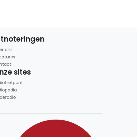
itnoteringen
er ons
catures
ntact
nze sites
diotrefpunt
diopedia
deradio