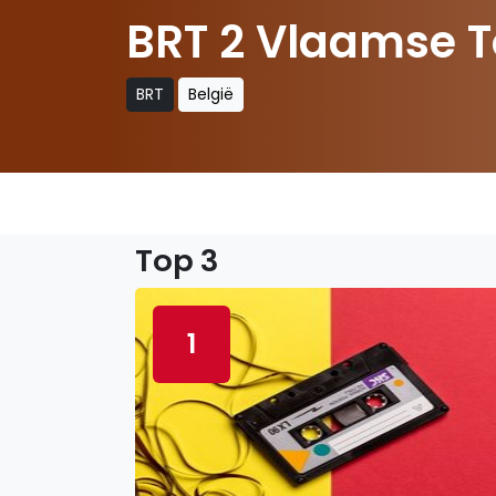
BRT 2 Vlaamse T
BRT
België
Top 3
1