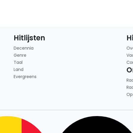
Hitlijsten
H
Decennia
Ov
Genre
Va
Taal
Co
O
Land
Evergreens
Ra
Ra
Op