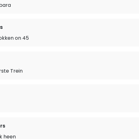
bara
s
Rokken on 45
ste Trein
rs
k heen