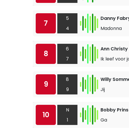
5
Danny Fabr
7
4
Madonna
6
Ann Christy
8
7
Ik leef voor j
8
Willy Somm
9
9
Jij
N
Bobby Prins
10
1
Ga