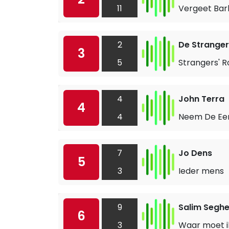
11
Vergeet Bar
2
De Stranger
3
5
Strangers' 
4
John Terra
4
4
Neem De Eer
7
Jo Dens
5
3
Ieder mens
9
Salim Seghe
6
3
Waar moet i