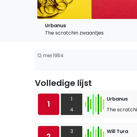
Urbanus
The scratchin zwaantjes
12 mei 1984
Volledige lijst
1
Urbanus
1
4
The scratch
3
Will Tura
2