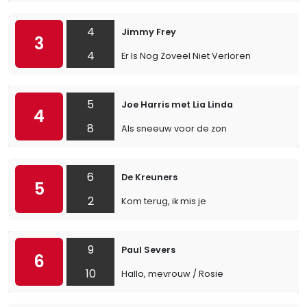
4
Jimmy Frey
3
4
Er Is Nog Zoveel Niet Verloren
5
Joe Harris met Lia Linda
4
8
Als sneeuw voor de zon
6
De Kreuners
5
2
Kom terug, ik mis je
9
Paul Severs
6
10
Hallo, mevrouw / Rosie