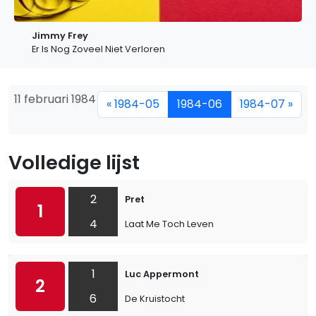
Jimmy Frey
Er Is Nog Zoveel Niet Verloren
11 februari 1984
« 1984-05
1984-06
1984-07 »
Volledige lijst
2
Pret
1
4
Laat Me Toch Leven
1
Luc Appermont
2
6
De Kruistocht