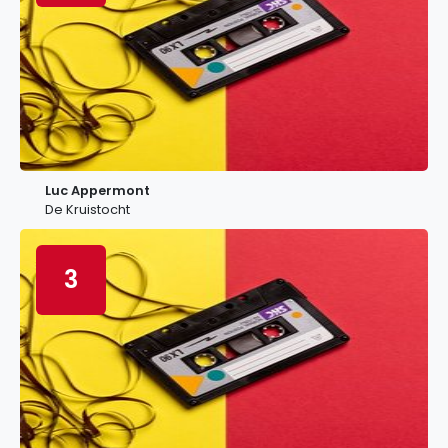
Luc Appermont
De Kruistocht
3