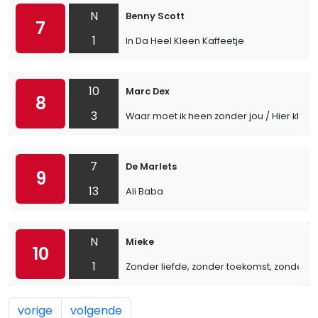
N
Benny Scott
7
1
In Da Heel Kleen Kaffeetje
10
Marc Dex
8
3
Waar moet ik heen zonder jou / Hier klopt
7
De Marlets
9
13
Ali Baba
N
Mieke
10
1
Zonder liefde, zonder toekomst, zonder 
vorige
volgende