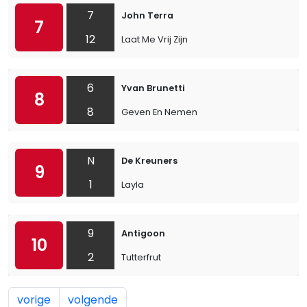
7
John Terra
7
12
Laat Me Vrij Zijn
6
Yvan Brunetti
8
8
Geven En Nemen
N
De Kreuners
9
1
Layla
9
Antigoon
10
2
Tutterfrut
vorige
volgende