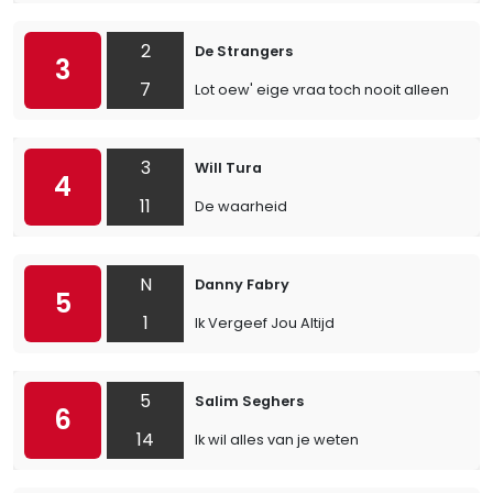
2
De Strangers
3
7
Lot oew' eige vraa toch nooit alleen
3
Will Tura
4
11
De waarheid
N
Danny Fabry
5
1
Ik Vergeef Jou Altijd
5
Salim Seghers
6
14
Ik wil alles van je weten