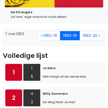
De Strangers
Lot oew' eige vraa toch nooit alleen
7 mei 1983
« 1983-18
1983-19
1983-20 »
Volledige lijst
1
Jo Dens
1
5
Het meisje uit de vierde klas
4
Willy Sommers
2
2
De Weg Naar Je Hart