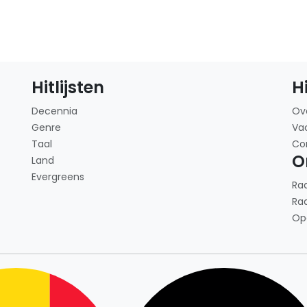
Hitlijsten
H
Decennia
Ov
Genre
Va
Taal
Co
O
Land
Evergreens
Ra
Ra
Op