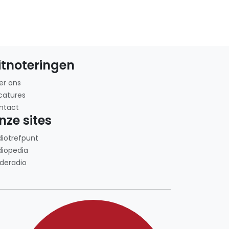
itnoteringen
er ons
catures
ntact
nze sites
diotrefpunt
diopedia
deradio