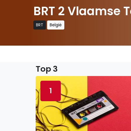
BRT 2 Vlaamse T
BRT
België
Top 3
1