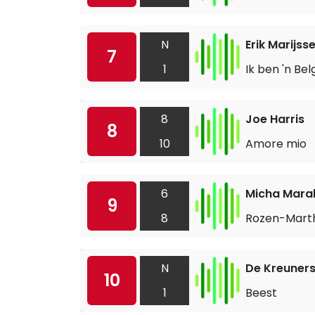
N
Erik Marijss
7
1
Ik ben 'n Bel
8
Joe Harris
8
10
Amore mio
6
Micha Mara
9
8
Rozen-Mart
N
De Kreuner
10
1
Beest