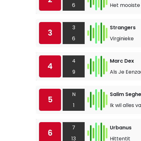
6
Het mooiste 
3
Strangers
3
6
Virginieke
4
Marc Dex
4
9
Als Je Eenz
N
Salim Seghe
5
1
Ik wil alles 
7
Urbanus
6
13
Hittentit