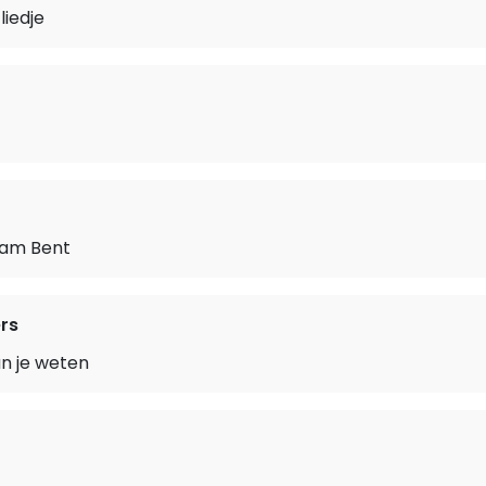
liedje
aam Bent
rs
van je weten