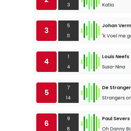
3
Katia
5
Johan Verm
3
11
'k Voel me 
1
Louis Neefs
4
4
Susa-Nina
7
De Stranger
5
14
Strangers on 
9
Paul Severs
6
8
Oh Danny B