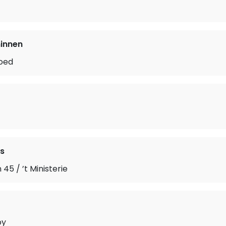
innen
goed
s
45 / ’t Ministerie
oy