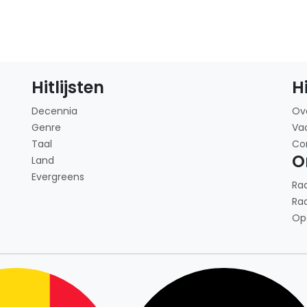
Hitlijsten
H
Decennia
Ov
Genre
Va
Taal
Co
O
Land
Evergreens
Ra
Ra
Op