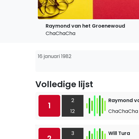
Raymond van het Groenewoud
ChaChaCha
16 januari 1982
Volledige lijst
2
Raymond va
1
12
ChaChaCha
3
Will Tura
2