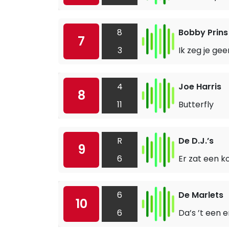
8
Bobby Prins
7
3
Ik zeg je ge
4
Joe Harris
8
11
Butterfly
R
De D.J.’s
9
6
Er zat een k
6
De Marlets
10
6
Da’s ’t een e