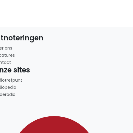
itnoteringen
er ons
catures
ntact
nze sites
diotrefpunt
diopedia
deradio