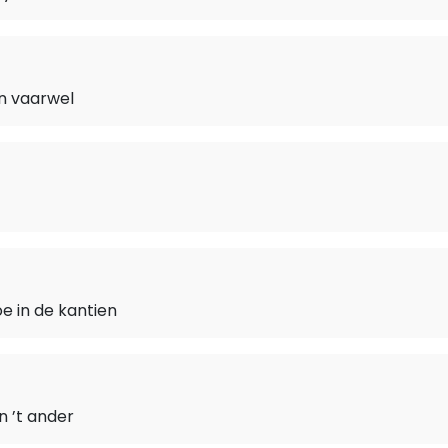
en vaarwel
oe in de kantien
n ’t ander