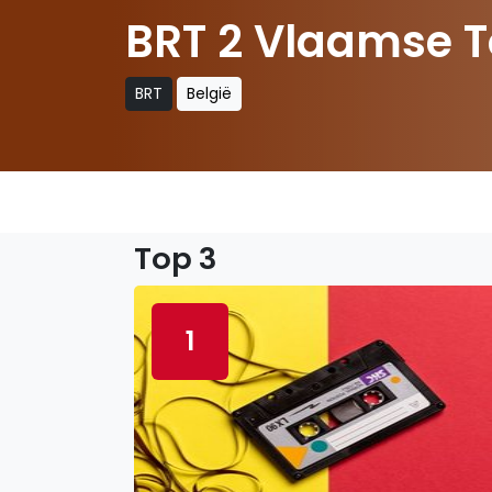
BRT 2 Vlaamse T
BRT
België
Top 3
1