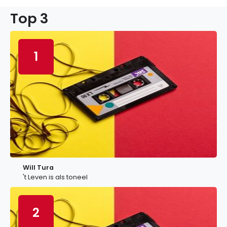
Top 3
1
Will Tura
't Leven is als toneel
2