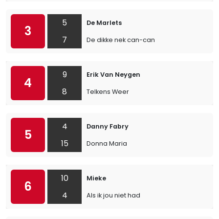
5
De Marlets
3
7
De dikke nek can-can
9
Erik Van Neygen
4
8
Telkens Weer
4
Danny Fabry
5
15
Donna Maria
10
Mieke
6
4
Als ik jou niet had