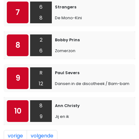
6
Strangers
7
8
De Mono-Kini
2
Bobby Prins
8
6
Zomerzon
R
Paul Severs
9
12
Dansen in de discotheek / Bam-bam
8
Ann Christy
10
9
Jij en ik
vorige
volgende