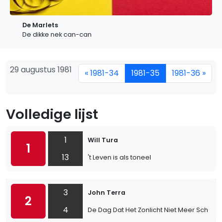
De Marlets
De dikke nek can-can
29 augustus 1981
« 1981-34
1981-35
1981-36 »
Volledige lijst
1
Will Tura
1
13
't Leven is als toneel
3
John Terra
2
4
De Dag Dat Het Zonlicht Niet Meer Scheen