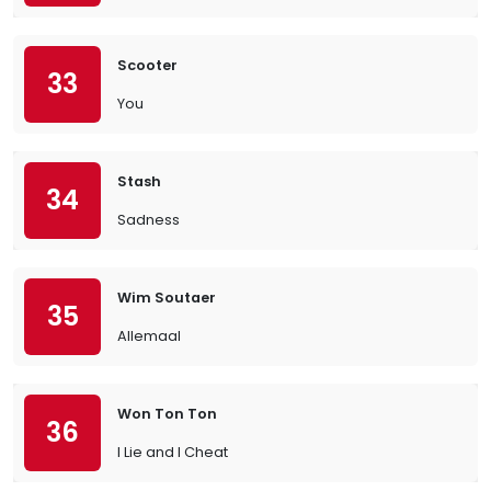
Scooter
33
You
Stash
34
Sadness
Wim Soutaer
35
Allemaal
Won Ton Ton
36
I Lie and I Cheat