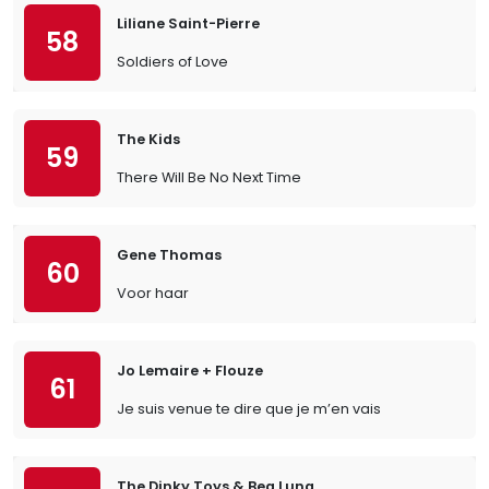
Liliane Saint-Pierre
58
Soldiers of Love
The Kids
59
There Will Be No Next Time
Gene Thomas
60
Voor haar
Jo Lemaire + Flouze
61
Je suis venue te dire que je m’en vais
The Dinky Toys & Bea Luna