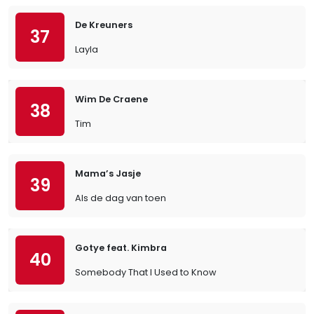
De Kreuners
37
Layla
Wim De Craene
38
Tim
Mama’s Jasje
39
Als de dag van toen
Gotye feat. Kimbra
40
Somebody That I Used to Know