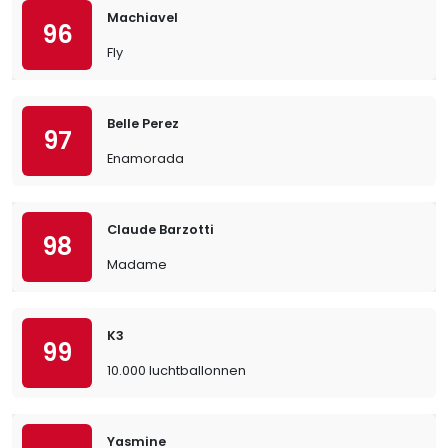
Machiavel
96
Fly
Belle Perez
97
Enamorada
Claude Barzotti
98
Madame
K3
99
10.000 luchtballonnen
Yasmine