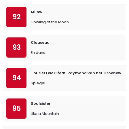
Milow
92
Howling at the Moon
Clouseau
93
En dans
Tourist LeMC feat. Raymond van het Groenewoud
94
Spiegel
Soulsister
95
Like a Mountain