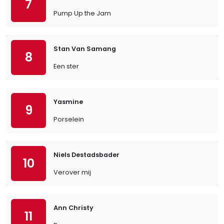
7
Pump Up the Jam
Stan Van Samang
8
Een ster
Yasmine
9
Porselein
Niels Destadsbader
10
Verover mij
Ann Christy
11