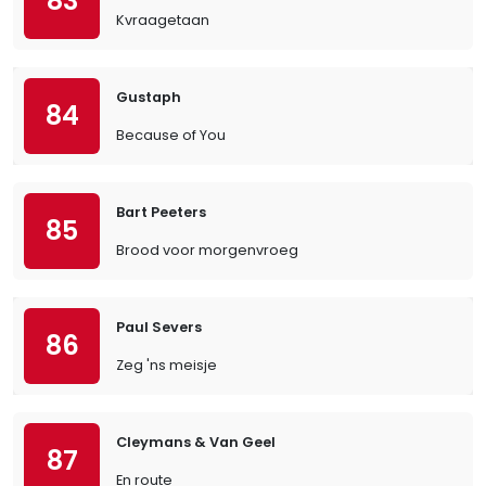
83
Kvraagetaan
Gustaph
84
Because of You
Bart Peeters
85
Brood voor morgenvroeg
Paul Severs
86
Zeg 'ns meisje
Cleymans & Van Geel
87
En route