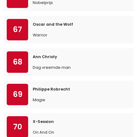
Nobelprijs
Oscar and the Wolf
67
Warrior
Ann Christy
68
Dag vreemde man
Philippe Robrecht
69
Magie
X-Session
70
On And On