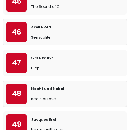
45
The Sound of C...
Axelle Red
46
Sensualité
Get Ready!
47
Diep
Nacht und Nebel
48
Beats of Love
Jacques Brel
49
Ne me quitte pas