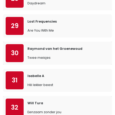
Daydream
Lost Frequencies
29
Are You With Me
Raymond van het Groenewoud
30
Twee meisjes
Isabelle A
31
Hé lekker beest
Will Tura
32
Eenzaam zonder jou