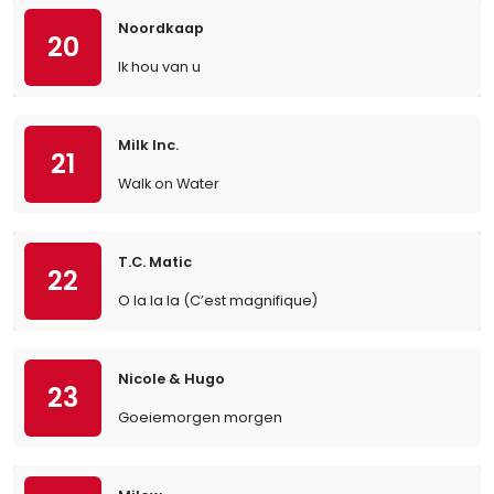
Noordkaap
20
Ik hou van u
Milk Inc.
21
Walk on Water
T.C. Matic
22
O la la la (C’est magnifique)
Nicole & Hugo
23
Goeiemorgen morgen