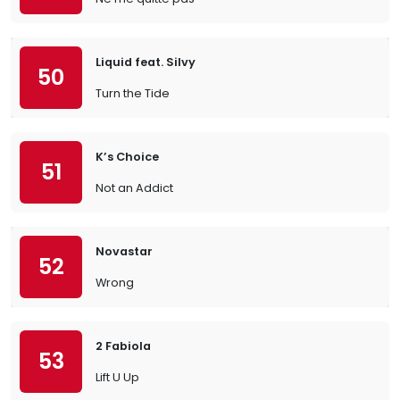
Liquid feat. Silvy
50
Turn the Tide
K’s Choice
51
Not an Addict
Novastar
52
Wrong
2 Fabiola
53
Lift U Up