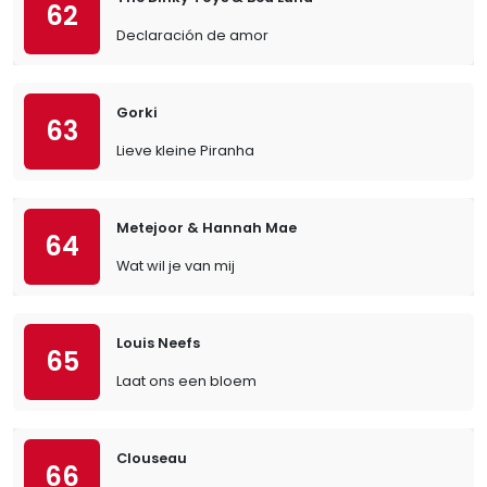
62
Declaración de amor
Gorki
63
Lieve kleine Piranha
Metejoor & Hannah Mae
64
Wat wil je van mij
Louis Neefs
65
Laat ons een bloem
Clouseau
66