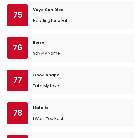
Vaya Con Dios
75
Heading for a Fall
Berre
76
Say My Name
Good Shape
77
Take My Love
Natalia
78
I Want You Back