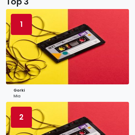
Top 3
1
Gorki
Mia
2