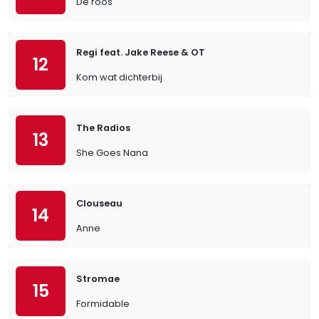
De roos
Regi feat. Jake Reese & OT
12
Kom wat dichterbij
The Radios
13
She Goes Nana
Clouseau
14
Anne
Stromae
15
Formidable