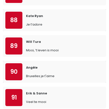
Kate Ryan
88
Je t’adore
Will Tura
89
Mooi, ’t leven is mooi
Angèle
90
Bruxelles je t'aime
Erik & Sanne
91
Veel te mooi