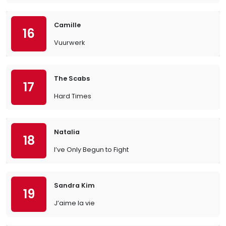
Camille
16
Vuurwerk
The Scabs
17
Hard Times
Natalia
18
I’ve Only Begun to Fight
Sandra Kim
19
J’aime la vie