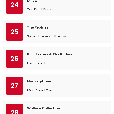
Milow
24
You Don’t Know
The Pebbles
25
Seven Horses in the Sky
Bart Peeters & The Radios
26
I’m Into Folk
Hooverphonic
27
Mad About You
Wallace Collection
28