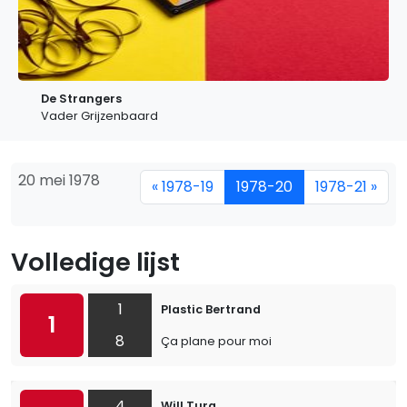
De Strangers
Vader Grijzenbaard
20 mei 1978
« 1978-19
1978-20
1978-21 »
Volledige lijst
1
Plastic Bertrand
1
8
Ça plane pour moi
4
Will Tura