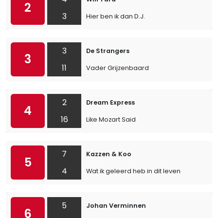
2
3
Hier ben ik dan D.J.
3
De Strangers
3
11
Vader Grijzenbaard
2
Dream Express
4
16
Like Mozart Said
7
Kazzen & Koo
5
4
Wat ik geleerd heb in dit leven
5
Johan Verminnen
6