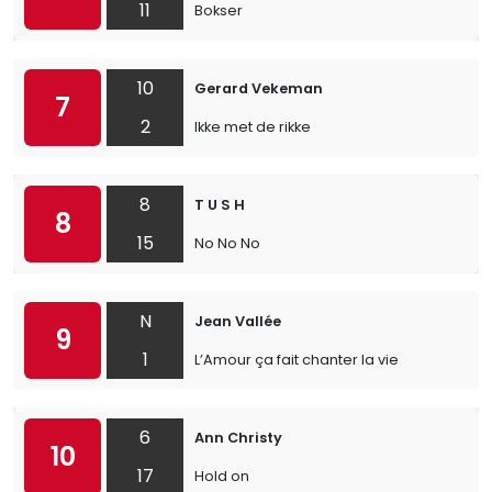
11
Bokser
10
Gerard Vekeman
7
2
Ikke met de rikke
8
T U S H
8
15
No No No
N
Jean Vallée
9
1
L’Amour ça fait chanter la vie
6
Ann Christy
10
17
Hold on