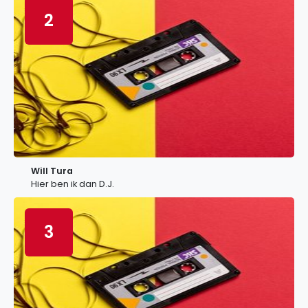
2
Will Tura
Hier ben ik dan D.J.
3