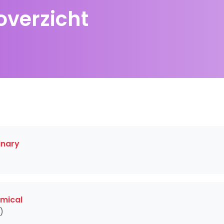
overzicht
inary
emical
)