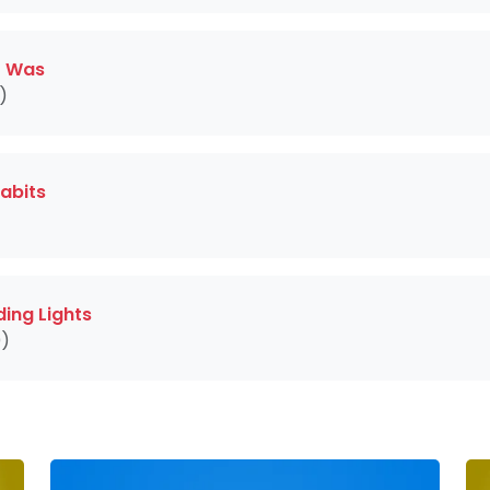
It Was
)
abits
ding Lights
0)