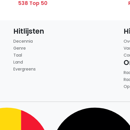
538 Top 50
Hitlijsten
H
Decennia
Ov
Genre
Va
Taal
Co
O
Land
Evergreens
Ra
Ra
Op