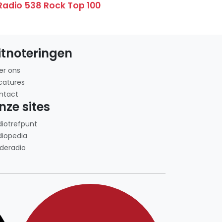
Radio 538 Rock Top 100
itnoteringen
er ons
catures
ntact
nze sites
diotrefpunt
diopedia
deradio